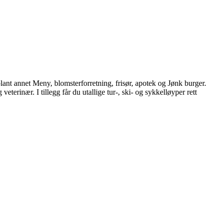
blant annet Meny, blomsterforretning, frisør, apotek og Jønk burger.
terinær. I tillegg får du utallige tur-, ski- og sykkelløyper rett