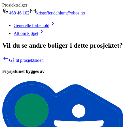
Prosjektselger
468 46 102
kristoffer.dahlum@obos.no
Generelle forbehold
Alt om kjøpet
Vil du se andre boliger i dette prosjektet?
Gå til prosjektsiden
Frysjatunet bygges av