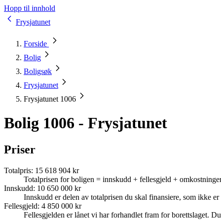
Hopp til innhold
Frysjatunet
Forside
Bolig
Boligsøk
Frysjatunet
Frysjatunet 1006
Bolig 1006 - Frysjatunet
Priser
Totalpris
:
15 618 904 kr
Totalprisen for boligen = innskudd + fellesgjeld + omkostninger
Innskudd
:
10 650 000 kr
Innskudd er delen av totalprisen du skal finansiere, som ikke er d
Fellesgjeld
:
4 850 000 kr
Fellesgjelden er lånet vi har forhandlet fram for borettslaget. Du