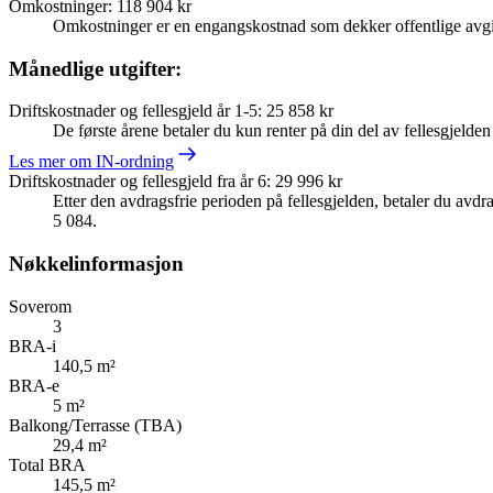
Omkostninger
:
118 904 kr
Omkostninger er en engangskostnad som dekker offentlige avgif
Månedlige utgifter:
Driftskostnader og fellesgjeld år 1-5
:
25 858 kr
De første årene betaler du kun renter på din del av fellesgjelde
Les mer om IN-ordning
Driftskostnader og fellesgjeld fra år 6
:
29 996 kr
Etter den avdragsfrie perioden på fellesgjelden, betaler du avdrag
5 084.
Nøkkelinformasjon
Soverom
3
BRA-i
140,5 m²
BRA-e
5 m²
Balkong/Terrasse (TBA)
29,4 m²
Total BRA
145,5 m²