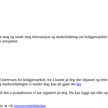
te meg og sende meg informasjon og markedsføring om boligprosjekter je
 prosjektet.
ressen for boligprosjektet, for å kunne gi deg mer tilpasset og rele
 markedsføringen vi sender deg, kan du gjøre det
her
.
 til den e-postadressen vi har registrert på deg. Du kan logge inn eller o
r, se vår
personvernerklæring
.