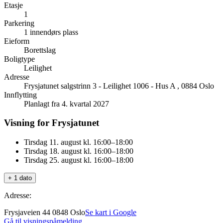
Etasje
1
Parkering
1 innendørs plass
Eieform
Borettslag
Boligtype
Leilighet
Adresse
Frysjatunet salgstrinn 3 - Leilighet 1006 - Hus A , 0884 Oslo
Innflytting
Planlagt fra 4. kvartal 2027
Visning for Frysjatunet
Tirsdag 11. august kl. 16:00–18:00
Tirsdag 18. august kl. 16:00–18:00
Tirsdag 25. august kl. 16:00–18:00
+ 1 dato
Adresse:
Frysjaveien 44 0848 Oslo
Se kart i Google
Gå til visningspåmelding