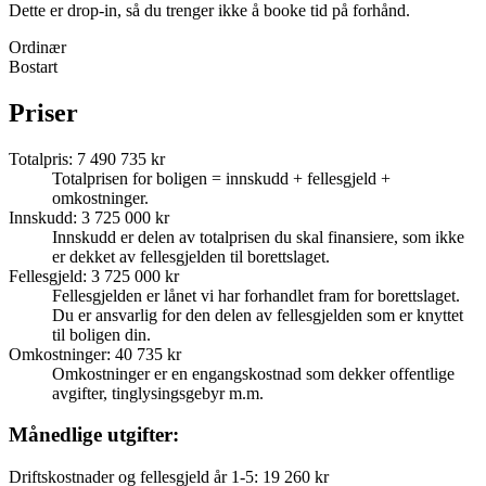
Dette er drop-in, så du trenger ikke å booke tid på forhånd.
Ordinær
Bostart
Priser
Totalpris
:
7 490 735 kr
Totalprisen for boligen = innskudd + fellesgjeld +
omkostninger.
Innskudd
:
3 725 000 kr
Innskudd er delen av totalprisen du skal finansiere, som ikke
er dekket av fellesgjelden til borettslaget.
Fellesgjeld
:
3 725 000 kr
Fellesgjelden er lånet vi har forhandlet fram for borettslaget.
Du er ansvarlig for den delen av fellesgjelden som er knyttet
til boligen din.
Omkostninger
:
40 735 kr
Omkostninger er en engangskostnad som dekker offentlige
avgifter, tinglysingsgebyr m.m.
Månedlige utgifter:
Driftskostnader og fellesgjeld år 1-5
:
19 260 kr