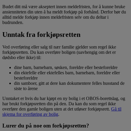
Budet ditt må være akseptert innen meldefristen, for å kunne bruke
ansienniteten din uten å ha meldt forkjøp på forhånd. Derfor bør du
alltid melde forkjøp innen meldefristen selv om du deltar i
budrunden.
Unntak fra forkjøpsretten
Ved overføring eller salg til nær familie gjelder som regel ikke
forkjøpsretten. Du kan overføre boligen (uavhengig om det er
dødsbo eller ikke) til:
dine barn, barnebarn, søsken, foreldre eller besteforeldre
din ektefelle eller ektefelles barn, barnebarn, foreldre eller
besteforeldre
din samboer, gitt at dere kan dokumentere felles husstand de
siste to årene
Unntaket er hvis du har kjøpt en ny bolig i et OBOS-borettslag, og
har brukt forkjøpsretten din på den. Da kan du som regel ikke
overføre den gamle boligen uten at det utløser forkjøpsrett.
Gå til
skjema for overføring av bolig
.
Lurer du på noe om forkjøpsretten?