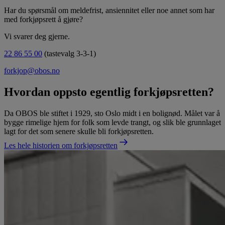
Har du spørsmål om meldefrist, ansiennitet eller noe annet som har
med forkjøpsrett å gjøre?
Vi svarer deg gjerne.
22 86 55 00
(tastevalg 3-3-1)
forkjop@obos.no
Hvordan oppsto egentlig forkjøpsretten?
Da OBOS ble stiftet i 1929, sto Oslo midt i en bolignød. Målet var å
bygge rimelige hjem for folk som levde trangt, og slik ble grunnlaget
lagt for det som senere skulle bli forkjøpsretten.
Les hele historien om forkjøpsretten