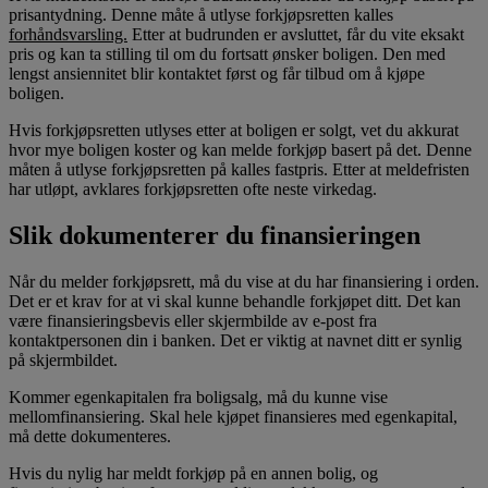
prisantydning. Denne måte å utlyse forkjøpsretten kalles
forhåndsvarsling.
Etter at budrunden er avsluttet, får du vite eksakt
pris og kan ta stilling til om du fortsatt ønsker boligen. Den med
lengst ansiennitet blir kontaktet først og får tilbud om å kjøpe
boligen.
Hvis forkjøpsretten utlyses etter at boligen er solgt, vet du akkurat
hvor mye boligen koster og kan melde forkjøp basert på det. Denne
måten å utlyse forkjøpsretten på kalles fastpris. Etter at meldefristen
har utløpt, avklares forkjøpsretten ofte neste virkedag.
Slik dokumenterer du finansieringen
Når du melder forkjøpsrett, må du vise at du har finansiering i orden.
Det er et krav for at vi skal kunne behandle forkjøpet ditt. Det kan
være finansieringsbevis eller skjermbilde av e-post fra
kontaktpersonen din i banken. Det er viktig at navnet ditt er synlig
på skjermbildet.
Kommer egenkapitalen fra boligsalg, må du kunne vise
mellomfinansiering. Skal hele kjøpet finansieres med egenkapital,
må dette dokumenteres.
Hvis du nylig har meldt forkjøp på en annen bolig, og