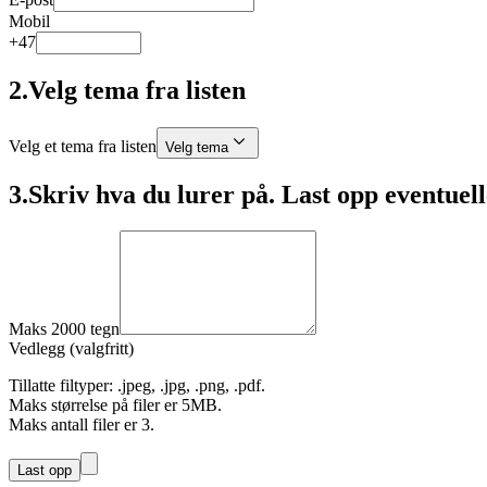
Mobil
+47
2
.
Velg tema fra listen
Velg et tema fra listen
Velg tema
3
.
Skriv hva du lurer på. Last opp eventuelle
Maks 2000 tegn
Vedlegg (valgfritt)
Tillatte filtyper: .jpeg, .jpg, .png, .pdf.
Maks størrelse på filer er 5MB.
Maks antall filer er 3.
Last opp