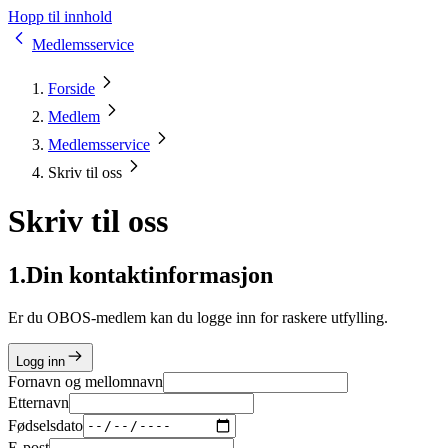
Hopp til innhold
Medlemsservice
Forside
Medlem
Medlemsservice
Skriv til oss
Skriv til oss
1
.
Din kontaktinformasjon
Er du OBOS-medlem kan du logge inn for raskere utfylling.
Logg inn
Fornavn og mellomnavn
Etternavn
Fødselsdato
E-post