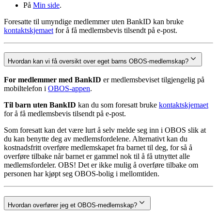
På
Min side
.
Foresatte til umyndige medlemmer uten BankID kan bruke
kontaktskjemaet
for å få medlemsbevis tilsendt på e-post.
Hvordan kan vi få oversikt over eget barns OBOS-medlemskap?
For medlemmer med BankID
er medlemsbeviset tilgjengelig på
mobiltelefon i
OBOS-appen
.
Til barn uten BankID
kan du som foresatt bruke
kontaktskjemaet
for å få medlemsbevis tilsendt på e-post.
Som foresatt kan det være lurt å selv melde seg inn i OBOS slik at
du kan benytte deg av medlemsfordelene. Alternativt kan du
kostnadsfritt overføre medlemskapet fra barnet til deg, for så å
overføre tilbake når barnet er gammel nok til å få utnyttet alle
medlemsfordeler. OBS! Det er ikke mulig å overføre tilbake om
personen har kjøpt seg OBOS-bolig i mellomtiden.
Hvordan overfører jeg et OBOS-medlemskap?