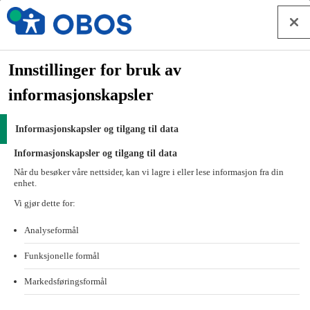
Hopp til innhold
Investor relations
Forside
Innstillinger for bruk av
Om OBOS
informasjonskapsler
Investor relations
Rapporter og presentasjoner
Informasjonskapsler og tilgang til data
Rapporter og presentasjoner
Informasjonskapsler og tilgang til data
Når du besøker våre nettsider, kan vi lagre i eller lese informasjon fra din
enhet.
OBOS
Vi gjør dette for:
2026
Analyseformål
Funksjonelle formål
2025
Markedsføringsformål