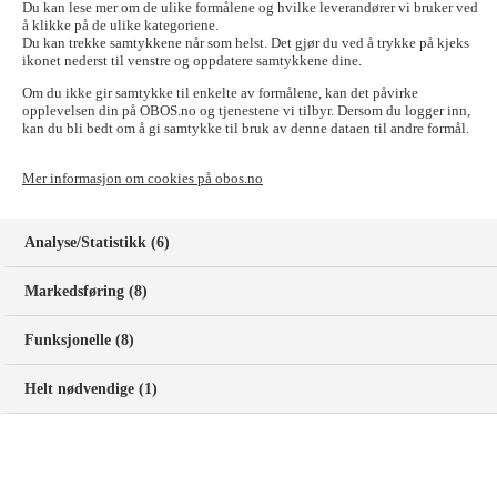
Du kan lese mer om de ulike formålene og hvilke leverandører vi bruker ved
2024
å klikke på de ulike kategoriene.
Du kan trekke samtykkene når som helst. Det gjør du ved å trykke på kjeks
ikonet nederst til venstre og oppdatere samtykkene dine.
Om du ikke gir samtykke til enkelte av formålene, kan det påvirke
2023
opplevelsen din på OBOS.no og tjenestene vi tilbyr. Dersom du logger inn,
kan du bli bedt om å gi samtykke til bruk av denne dataen til andre formål.
2022
Mer informasjon om cookies på obos.no
Analyse/Statistikk (6)
2021
Markedsføring (8)
2020
Funksjonelle (8)
Helt nødvendige (1)
2019
2018