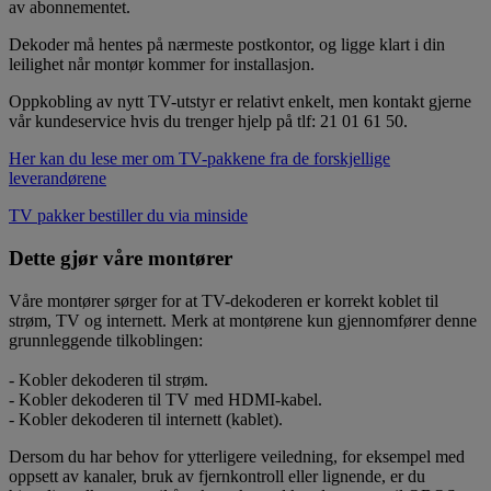
av abonnementet.
Dekoder må hentes på nærmeste postkontor, og ligge klart i din
leilighet når montør kommer for installasjon.
Oppkobling av nytt TV-utstyr er relativt enkelt, men kontakt gjerne
vår kundeservice hvis du trenger hjelp på tlf: 21 01 61 50.
Her kan du lese mer om TV-pakkene fra de forskjellige
leverandørene
TV pakker bestiller du via minside
Dette gjør våre montører
Våre montører sørger for at TV-dekoderen er korrekt koblet til
strøm, TV og internett. Merk at montørene kun gjennomfører denne
grunnleggende tilkoblingen:
- Kobler dekoderen til strøm.
- Kobler dekoderen til TV med HDMI-kabel.
- Kobler dekoderen til internett (kablet).
Dersom du har behov for ytterligere veiledning, for eksempel med
oppsett av kanaler, bruk av fjernkontroll eller lignende, er du