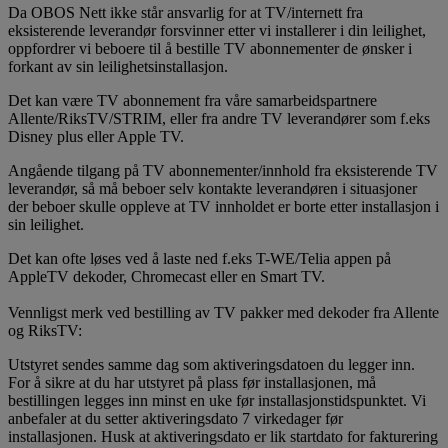
Da OBOS Nett ikke står ansvarlig for at TV/internett fra
eksisterende leverandør forsvinner etter vi installerer i din leilighet,
oppfordrer vi beboere til å bestille TV abonnementer de ønsker i
forkant av sin leilighetsinstallasjon.
Det kan være TV abonnement fra våre samarbeidspartnere
Allente/RiksTV/STRIM, eller fra andre TV leverandører som f.eks
Disney plus eller Apple TV.
Angående tilgang på TV abonnementer/innhold fra eksisterende TV
leverandør, så må beboer selv kontakte leverandøren i situasjoner
der beboer skulle oppleve at TV innholdet er borte etter installasjon i
sin leilighet.
Det kan ofte løses ved å laste ned f.eks T-WE/Telia appen på
AppleTV dekoder, Chromecast eller en Smart TV.
Vennligst merk ved bestilling av TV pakker med dekoder fra Allente
og RiksTV:
Utstyret sendes samme dag som aktiveringsdatoen du legger inn.
For å sikre at du har utstyret på plass før installasjonen, må
bestillingen legges inn minst en uke før installasjonstidspunktet. Vi
anbefaler at du setter aktiveringsdato 7 virkedager før
installasjonen. Husk at aktiveringsdato er lik startdato for fakturering