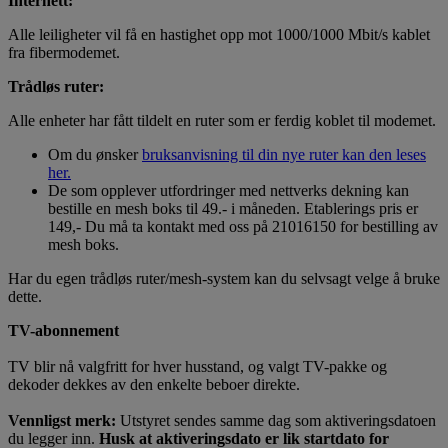
Internett:
Alle leiligheter vil få en hastighet opp mot 1000/1000 Mbit/s kablet
fra fibermodemet.
Trådløs ruter:
Alle enheter har fått tildelt en ruter som er ferdig koblet til modemet.
Om du ønsker
bruksanvisning til din nye ruter kan den leses
her.
De som opplever utfordringer med nettverks dekning kan
bestille en mesh boks til 49.- i måneden. Etablerings pris er
149,- Du må ta kontakt med oss på 21016150 for bestilling av
mesh boks.
Har du egen trådløs ruter/mesh-system kan du selvsagt velge å bruke
dette.
TV-abonnement
TV blir nå valgfritt for hver husstand, og valgt TV-pakke og
dekoder dekkes av den enkelte beboer direkte.
Vennligst merk:
Utstyret sendes samme dag som aktiveringsdatoen
du legger inn.
Husk at aktiveringsdato er lik startdato for