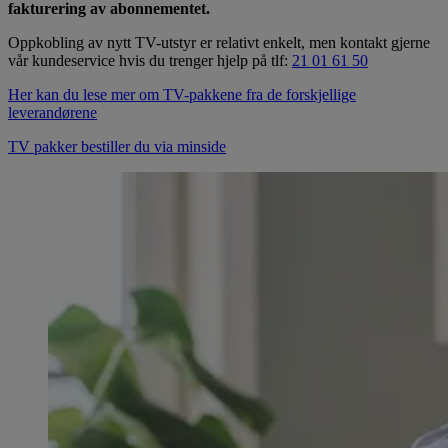
fakturering av abonnementet.
Oppkobling av nytt TV-utstyr er relativt enkelt, men kontakt gjerne
vår kundeservice hvis du trenger hjelp på tlf:
21 01 61 50
Her kan du lese mer om TV-pakkene fra de forskjellige
leverandørene
TV pakker bestiller du via minside