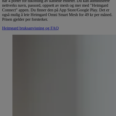
har 4 porter for tilkobling av kablede enheter. Du kan administrere
nettverks navn, passord, oppsett av mesh og mer med "Heimgard
Connect" appen. Du finner den på App Store/Google Play. Det er
også mulig å leie Heimgard Omni Smart Mesh for 49 kr per måned.
Prisen gjelder per forsterker.
Heimgard bruksanvisning og FAQ