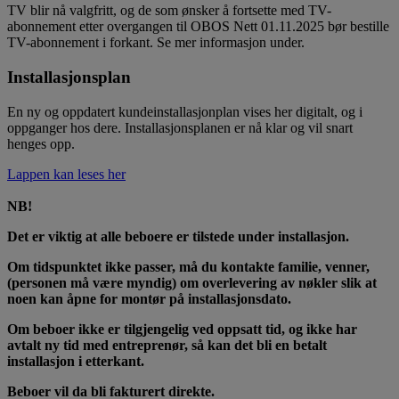
TV blir nå valgfritt, og de som ønsker å fortsette med TV-
abonnement etter overgangen til OBOS Nett 01.11.2025 bør bestille
TV-abonnement i forkant. Se mer informasjon under.
Installasjonsplan
En ny og oppdatert kundeinstallasjonplan vises her digitalt, og i
oppganger hos dere. Installasjonsplanen er nå klar og vil snart
henges opp.
Lappen kan leses her
NB!
Det er viktig at alle beboere er tilstede under installasjon.
Om tidspunktet ikke passer, må du kontakte familie, venner,
(personen må være myndig) om overlevering av nøkler slik at
noen kan åpne for montør på installasjonsdato.
Om beboer ikke er tilgjengelig ved oppsatt tid, og ikke har
avtalt ny tid med entreprenør, så kan det bli en betalt
installasjon i etterkant.
Beboer vil da bli fakturert direkte.