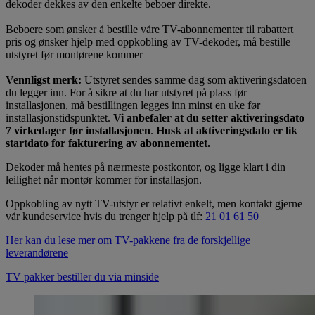
dekoder dekkes av den enkelte beboer direkte.
Beboere som ønsker å bestille våre TV-abonnementer til rabattert
pris og ønsker hjelp med oppkobling av TV-dekoder, må bestille
utstyret før montørene kommer
Vennligst merk:
Utstyret sendes samme dag som aktiveringsdatoen
du legger inn. For å sikre at du har utstyret på plass før
installasjonen, må bestillingen legges inn minst en uke før
installasjonstidspunktet.
Vi anbefaler at du setter aktiveringsdato
7 virkedager før installasjonen
.
Husk at aktiveringsdato er lik
startdato for fakturering av abonnementet.
Dekoder må hentes på nærmeste postkontor, og ligge klart i din
leilighet når montør kommer for installasjon.
Oppkobling av nytt TV-utstyr er relativt enkelt, men kontakt gjerne
vår kundeservice hvis du trenger hjelp på tlf:
21 01 61 50
Her kan du lese mer om TV-pakkene fra de forskjellige
leverandørene
TV pakker bestiller du via minside