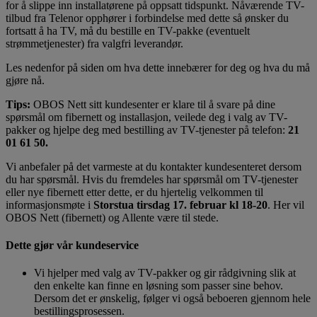
for å slippe inn installatørene på oppsatt tidspunkt. Nåværende TV-
tilbud fra Telenor opphører i forbindelse med dette så ønsker du
fortsatt å ha TV, må du bestille en TV-pakke (eventuelt
strømmetjenester) fra valgfri leverandør.
Les nedenfor på siden om hva dette innebærer for deg og hva du må
gjøre nå.
Tips:
OBOS Nett sitt kundesenter er klare til å svare på dine
spørsmål om fibernett og installasjon, veilede deg i valg av TV-
pakker og hjelpe deg med bestilling av TV-tjenester på telefon:
21
01 61 50.
Vi anbefaler på det varmeste at du kontakter kundesenteret dersom
du har spørsmål. Hvis du fremdeles har spørsmål om TV-tjenester
eller nye fibernett etter dette, er du hjertelig velkommen til
informasjonsmøte i
Storstua tirsdag 17. februar kl 18-20
. Her vil
OBOS Nett (fibernett) og Allente være til stede.
Dette gjør vår kundeservice
Vi hjelper med valg av TV-pakker og gir rådgivning slik at
den enkelte kan finne en løsning som passer sine behov.
Dersom det er ønskelig, følger vi også beboeren gjennom hele
bestillingsprosessen.