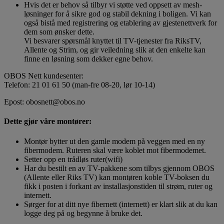
Hvis det er behov så tilbyr vi støtte ved oppsett av mesh-
løsninger for å sikre god og stabil dekning i boligen. Vi kan
også bistå med registrering og etablering av gjestenettverk for
dem som ønsker dette.
Vi besvarer spørsmål knyttet til TV-tjenester fra RiksTV,
Allente og Strim, og gir veiledning slik at den enkelte kan
finne en løsning som dekker egne behov.
OBOS Nett kundesenter:
Telefon: 21 01 61 50 (man-fre 08-20, lør 10-14)
Epost: obosnett@obos.no
Dette gjør våre montører:
Montør bytter ut den gamle modem på veggen med en ny
fibermodem. Ruteren skal være koblet mot fibermodemet.
Setter opp en trådløs ruter(wifi)
Har du bestilt en av TV-pakkene som tilbys gjennom OBOS
(Allente eller Riks TV) kan montøren koble TV-boksen du
fikk i posten i forkant av installasjonstiden til strøm, ruter og
internett.
Sørger for at ditt nye fibernett (internett) er klart slik at du kan
logge deg på og begynne å bruke det.