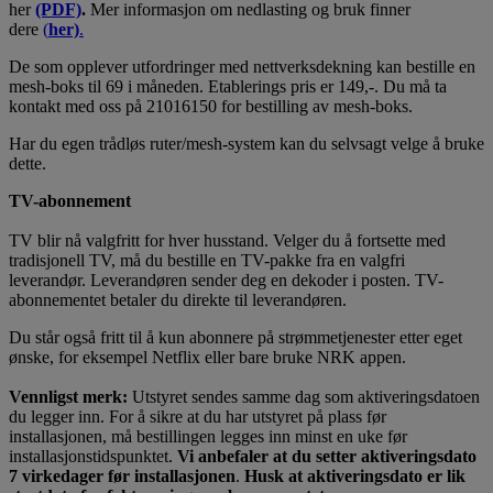
her
(PDF)
.
Mer informasjon om nedlasting og bruk finner
dere
(
her)
.
De som opplever utfordringer med nettverksdekning kan bestille en
mesh-boks til 69 i måneden. Etablerings pris er 149,-. Du må ta
kontakt med oss på 21016150 for bestilling av mesh-boks.
Har du egen trådløs ruter/mesh-system kan du selvsagt velge å bruke
dette.
TV-abonnement
TV blir nå valgfritt for hver husstand. Velger du å fortsette med
tradisjonell TV, må du bestille en TV-pakke fra en valgfri
leverandør. Leverandøren sender deg en dekoder i posten. TV-
abonnementet betaler du direkte til leverandøren.
Du står også fritt til å kun abonnere på strømmetjenester etter eget
ønske, for eksempel Netflix eller bare bruke NRK appen.
Vennligst merk:
Utstyret sendes samme dag som aktiveringsdatoen
du legger inn. For å sikre at du har utstyret på plass før
installasjonen, må bestillingen legges inn minst en uke før
installasjonstidspunktet.
Vi anbefaler at du setter aktiveringsdato
7 virkedager før installasjonen
.
Husk at aktiveringsdato er lik