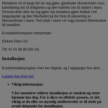
Montøren vil så langt det lar seg gjøre, gjenbruke eksisterende coax-
kabelføring inn til leiligheten og føre kabelen inn til uttaket i stuen.
Dersom dette ikke lar seg gjøre må montøren gjøre hulltak ved
inngangsdør og føre fiberkabel på list frem til plassering av
fibermodemet i stuen. Ved uttak i stuen vil vegg montert fibermodem
bli installert.
Kontaktinformasjon entreprenør:
Elektro.Fiber AS
Tlf: 91 91 96 00 (09-16)
Installasjon
Kundeinstallasjonplan vises her digitalt, og i oppganger hos dere.
Lappen kan leses her
Viktig informasjon:
Våre montører utfører installasjon av modem og ruter
hjemme hos deg. For å sikre en effektiv prosess, er det
viktig at du eller en myndig stedfortreder er til stede på
avtalt tidspunkt for installasjon.