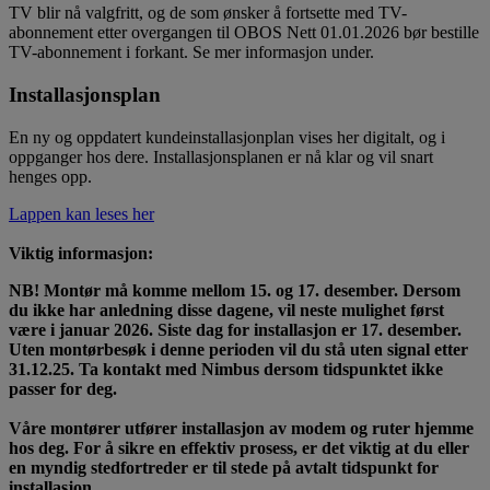
TV blir nå valgfritt, og de som ønsker å fortsette med TV-
abonnement etter overgangen til OBOS Nett 01.01.2026 bør bestille
TV-abonnement i forkant. Se mer informasjon under.
Installasjonsplan
En ny og oppdatert kundeinstallasjonplan vises her digitalt, og i
oppganger hos dere. Installasjonsplanen er nå klar og vil snart
henges opp.
Lappen kan leses her
Viktig informasjon:
NB! Montør må komme mellom 15. og 17. desember. Dersom
du ikke har anledning disse dagene, vil neste mulighet først
være i januar 2026. Siste dag for installasjon er 17. desember.
Uten montørbesøk i denne perioden vil du stå uten signal etter
31.12.25. Ta kontakt med Nimbus dersom tidspunktet ikke
passer for deg.
Våre montører utfører installasjon av modem og ruter hjemme
hos deg. For å sikre en effektiv prosess, er det viktig at du eller
en myndig stedfortreder er til stede på avtalt tidspunkt for
installasjon.