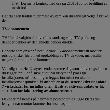
149,- Du må ta kontakt med oss på 21016150 for bestilling av
mesh boks.
Har du egen trådløs ruter/mesh-system kan du selvsagt velge å bruke
dette.
TV-abonnement
TV blir nå valgfritt for hver husstand, og valgt TV-pakke og
dekoder dekkes av den enkelte beboer direkte.
Beboere som ønsker å bestille våre TV-abonnementer til rabattert
pris og ønsker hjelp med oppkobling av TV-dekoder, må bestille
utstyret før montørene kommer
Vennligst merk:
Utstyret sendes samme dag som aktiveringsdatoen
du legger inn. For å sikre at du har utstyret på plass før
installasjonen, må bestillingen legges inn minst en uke før
installasjonstidspunktet.
Vi anbefaler at du setter aktiveringsdato
7 virkedager før installasjonen
.
Husk at aktiveringsdato er lik
startdato for fakturering av abonnementet.
Dekoder må hentes på nærmeste postkontor, og ligge klart i din
leilighet når montør kommer for installasjon.