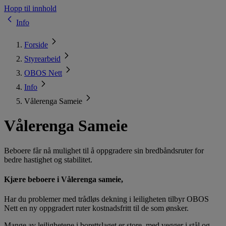
Hopp til innhold
Info
Forside
Styrearbeid
OBOS Nett
Info
Vålerenga Sameie
Vålerenga Sameie
Beboere får nå mulighet til å oppgradere sin bredbåndsruter for
bedre hastighet og stabilitet.
Kjære beboere i Vålerenga sameie,
Har du problemer med trådløs dekning i leiligheten tilbyr OBOS
Nett en ny oppgradert ruter kostnadsfritt til de som ønsker.
Mange av leilighetene i borettslaget er store, med vegger i stål og