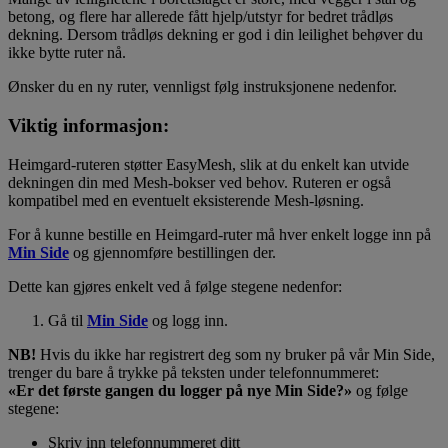
betong, og flere har allerede fått hjelp/utstyr for bedret trådløs
dekning. Dersom trådløs dekning er god i din leilighet behøver du
ikke bytte ruter nå.
Ønsker du en ny ruter, vennligst følg instruksjonene nedenfor.
Viktig informasjon:
Heimgard-ruteren støtter EasyMesh, slik at du enkelt kan utvide
dekningen din med Mesh-bokser ved behov. Ruteren er også
kompatibel med en eventuelt eksisterende Mesh-løsning.
For å kunne bestille en Heimgard-ruter må hver enkelt logge inn på
Min Side
og gjennomføre bestillingen der.
Dette kan gjøres enkelt ved å følge stegene nedenfor:
Gå til
Min Side
og logg inn.
NB!
Hvis du ikke har registrert deg som ny bruker på vår Min Side,
trenger du bare å trykke på teksten under telefonnummeret:
«Er det første gangen du logger på nye Min Side?»
og følge
stegene:
Skriv inn telefonnummeret ditt