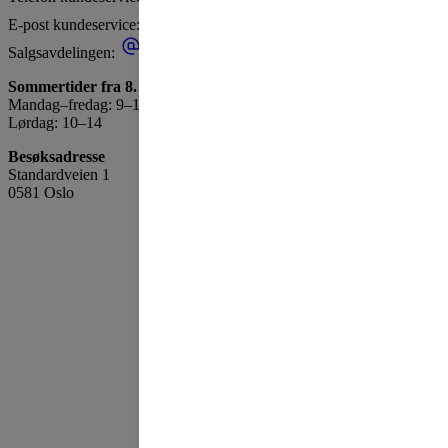
E-post kundeservice:
obosnett@obos.no
Salgsavdelingen:
salg.obosnett@obos.no
Sommertider fra 8. juni til 23. august
Mandag–fredag: 9–18
Lørdag: 10–14
Besøksadresse
Standardveien 1
0581 Oslo