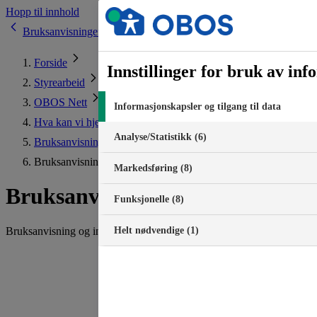
Hopp til innhold
Bruksanvisninger
Forside
Innstillinger for bruk av in
Styrearbeid
OBOS Nett
Informasjonskapsler og tilgang til data
Hva kan vi hjelpe deg med?
Analyse/Statistikk (6)
Bruksanvisninger
Bruksanvisning for FiberTwist
Markedsføring (8)
Bruksanvisning for FiberTwist
Funksjonelle (8)
Bruksanvisning og informasjon modemet FiberTwist.
Helt nødvendige (1)