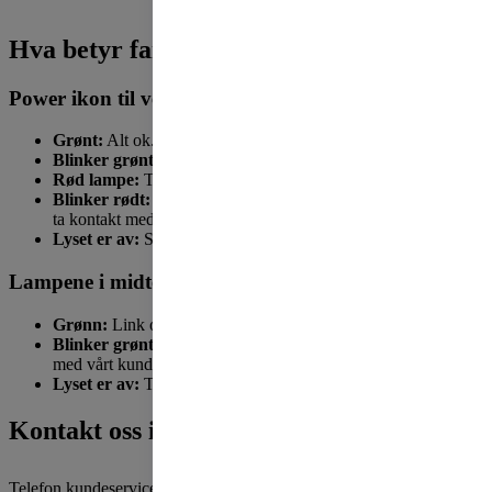
Hva betyr fargen på lampene?
Power ikon til venstre:
Grønt:
Alt ok.
Blinker grønt:
FiberTwisten booter, avvent.
Rød lampe:
Ta kontakt med vårt kundesenter.
Blinker rødt:
Det er en feil med det fiberoptiske signalet ditt,
ta kontakt med vårt kundesenter.
Lyset er av:
Strømmen er koblet ut.
Lampene i midten:
Grønn:
Link ok.
Blinker grønt:
Litt dårlig kontakt, om det vedvarer ta kontakt
med vårt kundesenter.
Lyset er av:
Ta kontakt med vårt kundesenter.
Kontakt oss i OBOS Nett
Telefon kundeservice:
21 01 61 50