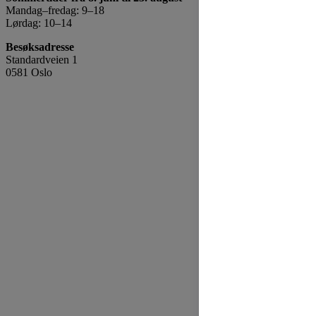
Mandag–fredag: 9–18
Lørdag: 10–14
Besøksadresse
Standardveien 1
0581 Oslo