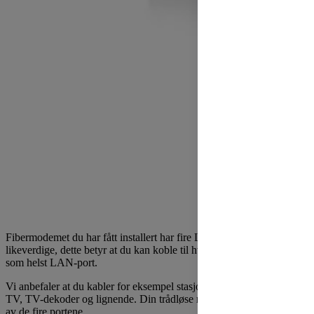
Fibermodemet du har fått installert har fire LAN-porter som alle er
likeverdige, dette betyr at du kan koble til hva som helst i hvilken
som helst LAN-port.
Vi anbefaler at du kabler for eksempel stasjonær PC, spillkonsoll,
TV, TV-dekoder og lignende. Din trådløse ruter kobles også til en
av de fire portene.