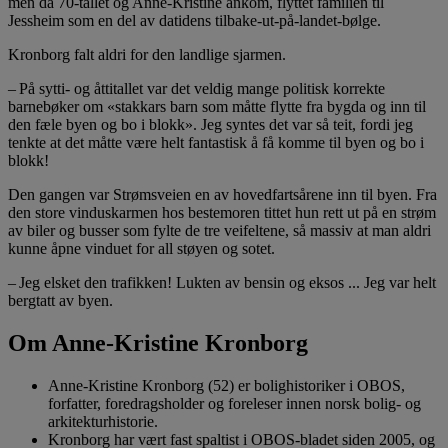
men da 70-tallet og Anne-Kristine ankom, flyttet familien til
Jessheim som en del av datidens tilbake-ut-på-landet-bølge.
Kronborg falt aldri for den landlige sjarmen.
– På sytti- og åttitallet var det veldig mange politisk korrekte
barnebøker om «stakkars barn som måtte flytte fra bygda og inn til
den fæle byen og bo i blokk». Jeg syntes det var så teit, fordi jeg
tenkte at det måtte være helt fantastisk å få komme til byen og bo i
blokk!
Den gangen var Strømsveien en av hovedfartsårene inn til byen. Fra
den store vinduskarmen hos bestemoren tittet hun rett ut på en strøm
av biler og busser som fylte de tre veifeltene, så massiv at man aldri
kunne åpne vinduet for all støyen og sotet.
– Jeg elsket den trafikken! Lukten av bensin og eksos ... Jeg var helt
bergtatt av byen.
Om Anne-Kristine Kronborg
Anne-Kristine Kronborg (52) er bolighistoriker i OBOS,
forfatter, foredragsholder og foreleser innen norsk bolig- og
arkitekturhistorie.
Kronborg har vært fast spaltist i OBOS-bladet siden 2005, og