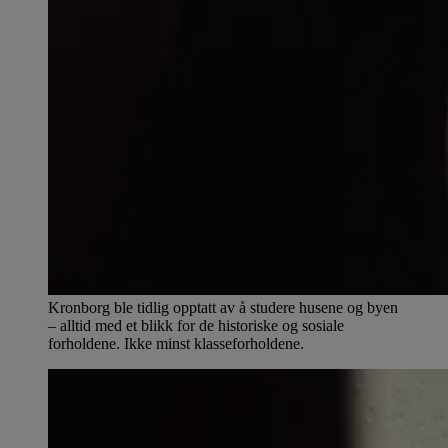
Kronborg ble tidlig opptatt av å studere husene og byen
– alltid med et blikk for de historiske og sosiale
forholdene. Ikke minst klasseforholdene.