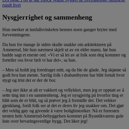
rundt livet
Nysgjerrighet og sammenheng
Hun merker at innfallsvinkelen hennes noen ganger bryter med
forventningene.
Da hun for mange år siden skulle snakke om arkitekturen på
Ammerud, ble hun nærmest skjelt ut av en eldre mann, før hun
hadde sagt et eneste ord. «Vi er så lei av at folk som deg kommer og
forteller oss hvor fælt vi har det», sa han.
– Men så holdt jeg foredraget mitt, og da ble de glade. Jeg skjønte så
godt hva han mente. Særlig folk i drabantbyene har blitt fortalt hvor
stygt og trist det er der de bor.
– Jeg sier ikke at alt er vakkert og vellykket, men jeg er opptatt av å
sette ting inn i en sammenheng. Jeg er nysgjerrig på hvorfor ting er
blitt som de er blitt, og så prøver jeg å formidle det. Det vekker
gjenklang, fordi folk ser at det er deres liv jeg snakker om. Det gjør
det veldig gøy og givende å være bolighistoriker. Nå er forresten
nesten hele Ammerud-bebyggelsen kommet på Byantikvarens gule
liste over bevaringsverdige bygg. Det liker jeg!