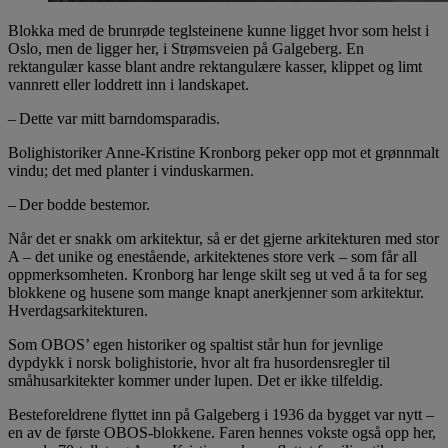
Blokka med de brunrøde teglsteinene kunne ligget hvor som helst i
Oslo, men de ligger her, i Strømsveien på Galgeberg. En
rektangulær kasse blant andre rektangulære kasser, klippet og limt
vannrett eller loddrett inn i landskapet.
– Dette var mitt barndomsparadis.
Bolighistoriker Anne-Kristine Kronborg peker opp mot et grønnmalt
vindu; det med planter i vinduskarmen.
– Der bodde bestemor.
Når det er snakk om arkitektur, så er det gjerne arkitekturen med stor
A – det unike og enestående, arkitektenes store verk – som får all
oppmerksomheten. Kronborg har lenge skilt seg ut ved å ta for seg
blokkene og husene som mange knapt anerkjenner som arkitektur.
Hverdagsarkitekturen.
Som OBOS’ egen historiker og spaltist står hun for jevnlige
dypdykk i norsk bolighistorie, hvor alt fra husordensregler til
småhusarkitekter kommer under lupen. Det er ikke tilfeldig.
Besteforeldrene flyttet inn på Galgeberg i 1936 da bygget var nytt –
en av de første OBOS-blokkene. Faren hennes vokste også opp her,