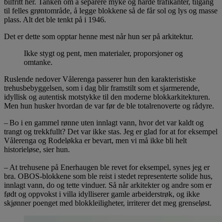
bilfritt her. Tanken om å separere myke og harde trafikanter, tilgang
til felles grøntområde, å legge blokkene så de får sol og lys og masse
plass. Alt det ble tenkt på i 1946.
Det er dette som opptar henne mest når hun ser på arkitektur.
Ikke stygt og pent, men materialer, proporsjoner og
omtanke.
Ruslende nedover Vålerenga passerer hun den karakteristiske
trehusbebyggelsen, som i dag blir framstilt som et sjarmerende,
idyllisk og autentisk motstykke til den moderne blokkarkitekturen.
Men hun husker hvordan de var før de ble totalrenoverte og rådyre.
– Bo i en gammel rønne uten innlagt vann, hvor det var kaldt og
trangt og trekkfullt? Det var ikke stas. Jeg er glad for at for eksempel
Vålerenga og Rodeløkka er bevart, men vi må ikke bli helt
historieløse, sier hun.
– At trehusene på Enerhaugen ble revet for eksempel, synes jeg er
bra. OBOS-blokkene som ble reist i stedet representerte solide hus,
innlagt vann, do og tette vinduer. Så når arkitekter og andre som er
født og oppvokst i villa idylliserer gamle arbeiderstrøk, og ikke
skjønner poenget med blokkleiligheter, irriterer det meg grenseløst.