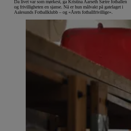
Da livet var som mørkest, ga Kristina Aarseth Sætre fotballen
og frivilligheten en sjanse. Nå er hun målvakt på gatelaget i
Aalesunds Fotballklubb – og «Årets fotballfrivillige».