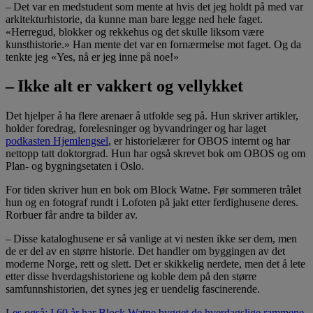
– Det var en medstudent som mente at hvis det jeg holdt på med var
arkitekturhistorie, da kunne man bare legge ned hele faget.
«Herregud, blokker og rekkehus og det skulle liksom være
kunsthistorie.» Han mente det var en fornærmelse mot faget. Og da
tenkte jeg «Yes, nå er jeg inne på noe!»
– Ikke alt er vakkert og vellykket
Det hjelper å ha flere arenaer å utfolde seg på. Hun skriver artikler,
holder foredrag, forelesninger og byvandringer og har laget
podkasten Hjemlengsel
, er historielærer for OBOS internt og har
nettopp tatt doktorgrad. Hun har også skrevet bok om OBOS og om
Plan- og bygningsetaten i Oslo.
For tiden skriver hun en bok om Block Watne. Før sommeren trålet
hun og en fotograf rundt i Lofoten på jakt etter ferdighusene deres.
Rorbuer får andre ta bilder av.
– Disse kataloghusene er så vanlige at vi nesten ikke ser dem, men
de er del av en større historie. Det handler om byggingen av det
moderne Norge, rett og slett. Det er skikkelig nerdete, men det å lete
etter disse hverdagshistoriene og koble dem på den større
samfunnshistorien, det synes jeg er uendelig fascinerende.
Les også: I 60 år har Block Watne bygget de hverdagslige rammene