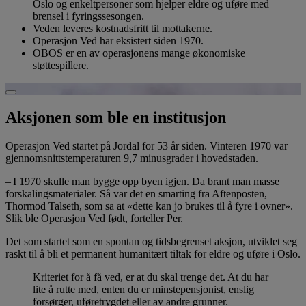
Oslo og enkeltpersoner som hjelper eldre og uføre med
brensel i fyringssesongen.
Veden leveres kostnadsfritt til mottakerne.
Operasjon Ved har eksistert siden 1970.
OBOS er en av operasjonens mange økonomiske
støttespillere.
Spill av video
Aksjonen som ble en institusjon
Operasjon Ved startet på Jordal for 53 år siden. Vinteren 1970 var
gjennomsnittstemperaturen 9,7 minusgrader i hovedstaden.
– I 1970 skulle man bygge opp byen igjen. Da brant man masse
forskalingsmaterialer. Så var det en smarting fra Aftenposten,
Thormod Talseth, som sa at «dette kan jo brukes til å fyre i ovner».
Slik ble Operasjon Ved født, forteller Per.
Det som startet som en spontan og tidsbegrenset aksjon, utviklet seg
raskt til å bli et permanent humanitært tiltak for eldre og uføre i Oslo.
Kriteriet for å få ved, er at du skal trenge det. At du har
lite å rutte med, enten du er minstepensjonist, enslig
forsørger, uføretrygdet eller av andre grunner.