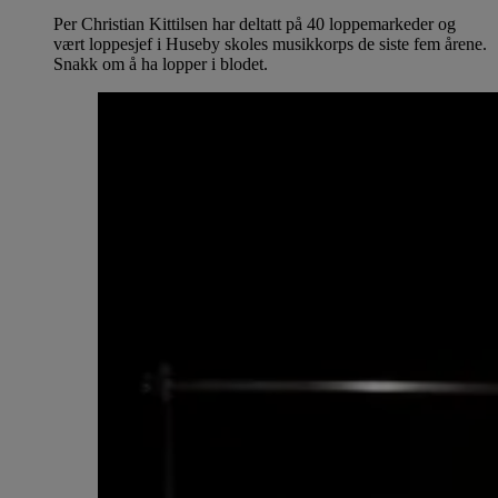
Per Christian Kittilsen har deltatt på 40 loppemarkeder og
vært loppesjef i Huseby skoles musikkorps de siste fem årene.
Snakk om å ha lopper i blodet.