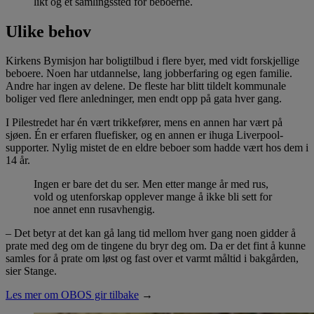
likt og et samlingssted for beboerne.
Ulike behov
Kirkens Bymisjon har boligtilbud i flere byer, med vidt forskjellige
beboere. Noen har utdannelse, lang jobberfaring og egen familie.
Andre har ingen av delene. De fleste har blitt tildelt kommunale
boliger ved flere anledninger, men endt opp på gata hver gang.
I Pilestredet har én vært trikkefører, mens en annen har vært på
sjøen. Én er erfaren fluefisker, og en annen er ihuga Liverpool-
supporter. Nylig mistet de en eldre beboer som hadde vært hos dem i
14 år.
Ingen er bare det du ser. Men etter mange år med rus,
vold og utenforskap opplever mange å ikke bli sett for
noe annet enn rusavhengig.
– Det betyr at det kan gå lang tid mellom hver gang noen gidder å
prate med deg om de tingene du bryr deg om. Da er det fint å kunne
samles for å prate om løst og fast over et varmt måltid i bakgården,
sier Stange.
Les mer om OBOS gir tilbake
→