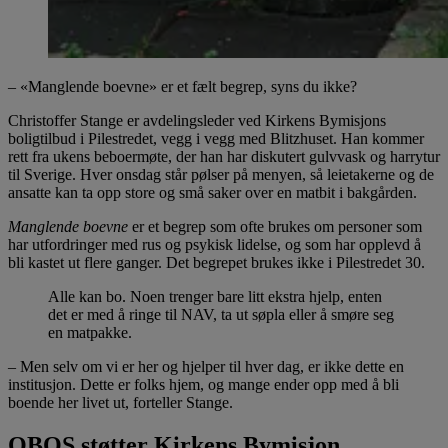
– «Manglende boevne» er et fælt begrep, syns du ikke?
Christoffer Stange er avdelingsleder ved Kirkens Bymisjons
boligtilbud i Pilestredet, vegg i vegg med Blitzhuset. Han kommer
rett fra ukens beboermøte, der han har diskutert gulvvask og harrytur
til Sverige. Hver onsdag står pølser på menyen, så leietakerne og de
ansatte kan ta opp store og små saker over en matbit i bakgården.
Manglende boevne
er et begrep som ofte brukes om personer som
har utfordringer med rus og psykisk lidelse, og som har opplevd å
bli kastet ut flere ganger. Det begrepet brukes ikke i Pilestredet 30.
Alle kan bo. Noen trenger bare litt ekstra hjelp, enten
det er med å ringe til NAV, ta ut søpla eller å smøre seg
en matpakke.
– Men selv om vi er her og hjelper til hver dag, er ikke dette en
institusjon. Dette er folks hjem, og mange ender opp med å bli
boende her livet ut, forteller Stange.
OBOS støtter Kirkens Bymisjon