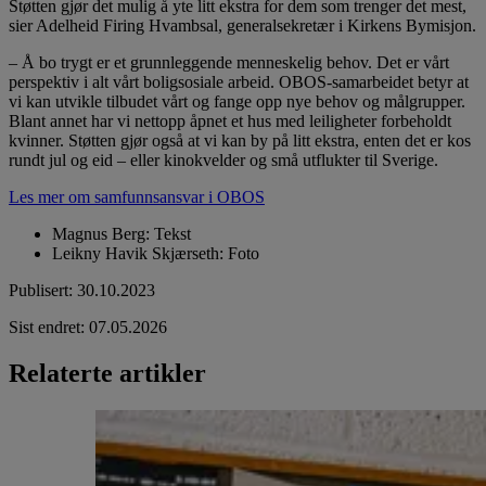
Støtten gjør det mulig å yte litt ekstra for dem som trenger det mest,
sier Adelheid Firing Hvambsal, generalsekretær i Kirkens Bymisjon.
– Å bo trygt er et grunnleggende menneskelig behov. Det er vårt
perspektiv i alt vårt boligsosiale arbeid. OBOS-samarbeidet betyr at
vi kan utvikle tilbudet vårt og fange opp nye behov og målgrupper.
Blant annet har vi nettopp åpnet et hus med leiligheter forbeholdt
kvinner. Støtten gjør også at vi kan by på litt ekstra, enten det er kos
rundt jul og eid – eller kinokvelder og små utflukter til Sverige.
Les mer om samfunnsansvar i OBOS
Magnus Berg
:
Tekst
Leikny Havik Skjærseth
:
Foto
Publisert
:
30.10.2023
Sist endret
:
07.05.2026
Relaterte artikler