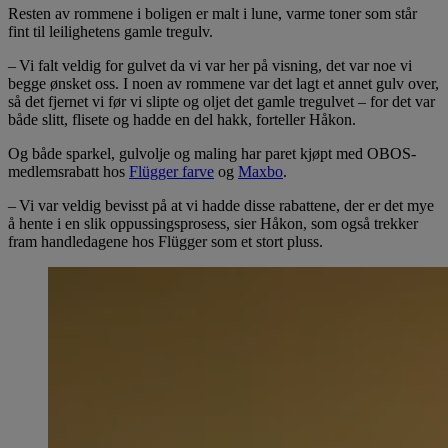
Resten av rommene i boligen er malt i lune, varme toner som står
fint til leilighetens gamle tregulv.
– Vi falt veldig for gulvet da vi var her på visning, det var noe vi
begge ønsket oss. I noen av rommene var det lagt et annet gulv over,
så det fjernet vi før vi slipte og oljet det gamle tregulvet – for det var
både slitt, flisete og hadde en del hakk, forteller Håkon.
Og både sparkel, gulvolje og maling har paret kjøpt med OBOS-
medlemsrabatt hos
Flügger farve
og
Maxbo
.
– Vi var veldig bevisst på at vi hadde disse rabattene, der er det mye
å hente i en slik oppussingsprosess, sier Håkon, som også trekker
fram handledagene hos Flügger som et stort pluss.