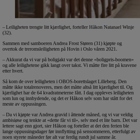
– Leiligheten trengte litt kjærlighet, forteller Håkon Natanael Winje
(32).
Sammen med samboeren Andrea Frost Støren (31) kjøpte og
overtok de treromsleiligheten på Hovin i Oslo våren 2021.
– Akkurat da vi var på boligjakt var det denne «boligpris-boomen»
og alle leilighetene gikk langt over takst. Vi måtte fire litt på kravene
etter hvert.
Så kom de over leiligheten i OBOS-borettslaget Lilleberg. Den
måtte ikke totalrenoveres, men det måtte altså litt kjærlighet til. Og
kjærlighet har de 64 kvadratmeterne fått. I dag oppleves leiligheten
som lun og innbydende, og det er Håkon selv som har stått for det
meste av oppussingen.
– Da vi kjøpte var Andrea gravid i åttende måned, og vi var veldig
ambisiøse og tenkte at «dette får vi til», selv med et lite barn. Det var
lettere sagt enn gjort, sier Håkon og forteller at det den ferien ble
lange oppussingsdager før innflytting på sensommeren, etterfulgt av
noen styrete måneder før alt var ferdig rundt jul samme år.