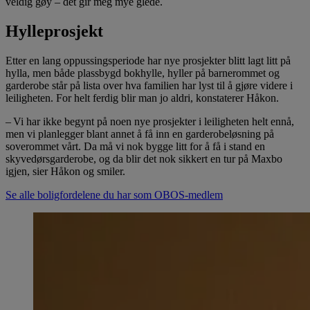
veldig gøy – det gir meg mye glede.
Hylleprosjekt
Etter en lang oppussingsperiode har nye prosjekter blitt lagt litt på
hylla, men både plassbygd bokhylle, hyller på barnerommet og
garderobe står på lista over hva familien har lyst til å gjøre videre i
leiligheten. For helt ferdig blir man jo aldri, konstaterer Håkon.
– Vi har ikke begynt på noen nye prosjekter i leiligheten helt ennå,
men vi planlegger blant annet å få inn en garderobeløsning på
soverommet vårt. Da må vi nok bygge litt for å få i stand en
skyvedørsgarderobe, og da blir det nok sikkert en tur på Maxbo
igjen, sier Håkon og smiler.
Se alle boligfordelene du har som OBOS-medlem