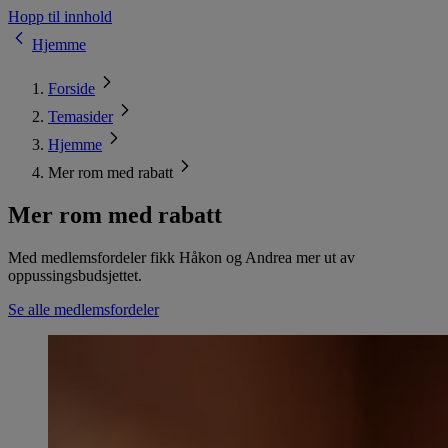
Hopp til innhold
Hjemme
Forside
Temasider
Hjemme
Mer rom med rabatt
Mer rom med rabatt
Med medlemsfordeler fikk Håkon og Andrea mer ut av
oppussingsbudsjettet.
Se alle medlemsfordeler