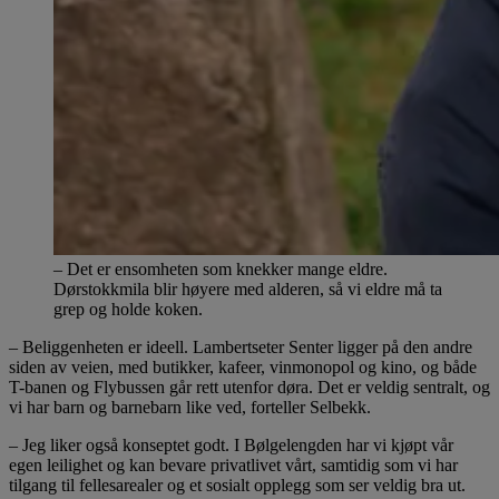
– Det er ensomheten som knekker mange eldre.
Dørstokkmila blir høyere med alderen, så vi eldre må ta
grep og holde koken.
– Beliggenheten er ideell. Lambertseter Senter ligger på den andre
siden av veien, med butikker, kafeer, vinmonopol og kino, og både
T-banen og Flybussen går rett utenfor døra. Det er veldig sentralt, og
vi har barn og barnebarn like ved, forteller Selbekk.
– Jeg liker også konseptet godt. I Bølgelengden har vi kjøpt vår
egen leilighet og kan bevare privatlivet vårt, samtidig som vi har
tilgang til fellesarealer og et sosialt opplegg som ser veldig bra ut.