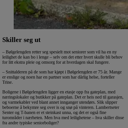
Skiller seg ut
– Bølgelengden retter seg spesielt mot seniorer som vil ha en ny
leilighet de kan bo i lenge – selv om det etter hvert skulle bli behov
for litt ekstra pleie og omsorg for at hverdagen skal fungere.
– Snittalderen på de som har kjøpt i Bølgelengden er 75 år. Mange
er enslige og noen har en partner som har dårlig helse, forteller
Trine.
Boligene i Bølgelengden ligger en etasje opp fra gateplan, med
næringslokaler og butikker på gateplan. Det er heis ned til garasjen,
og varmekabler ved blant annet innganger utendørs. Slik slipper
beboerne å bekymre seg over is og snø på vinteren. Lambertseter
Senter og T-banen er et steinkast unna, og det er også fine
turområder i nærheten. Men hva med leilighetene – hva skiller disse
fra andre typiske seniorboliger?