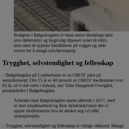
Boligene i Bølgelengden er blant annet tilrettelagt med
lave dørterskler og fargevalg tilpasset synet til eldre,
men uten de typiske håndtakene på vegger og røde
snorer for å unngå sykehjemspreg.
Trygghet, selvstendighet og fellesskap
– Bølgelengden på Lambertseter er en OBOS' pilot på
seniorkonsept. Om 15 år er 40 prosent av OBOS' medlemmer over
65 år, så vi må være i forkant, sier Trine Hauglund Overgård,
prosjektleder i Bølgelengden.
Arbeidet med Bølgelengden startet allerede i 2017, med
et stort innsiktsarbeid og flere dybdeintervjuer der vi
spurte medlemmene hva de ønsket seg i et slikt
seniorprosjekt.
– Trygghet, selvstendighet og fellesskap er viktige stikkord. Mange