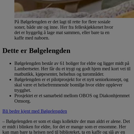
På Bølgelengden er det lagt til rette for flere sosiale
soner, både ute og inne. Her fra felleskjøkkenet hvor
det er hyggelig å lage mat sammen, eller bare ta en
kaffe med naboen.
Dette er Bølgelengden
Bølgelengden består av 61 boliger for eldre og ligger midt på
Lambertseter. Her får du et trygt og godt hjem med kort vei til
matbutikk, kjøpesenter, helsehus og turområder.
Bølgelengden er et pilotprosjekt for et nytt seniorkonsept, og
skal være et helsefremmende bomiljø hvor eldre opplever
trygghet.
Prosjektet er et samarbeid mellom OBOS og Diakonhjemmet
Omsorg.
Bli bedre kjent med Bølgelengden
– Bølgelengden er som et slags kollektiv der man aldri er alene. Det
er midt i blinken for eldre, for det er mange som er ensomme. Her
kan man bare ta heisen ned til biblioteket, ta en kaffe og slå av en