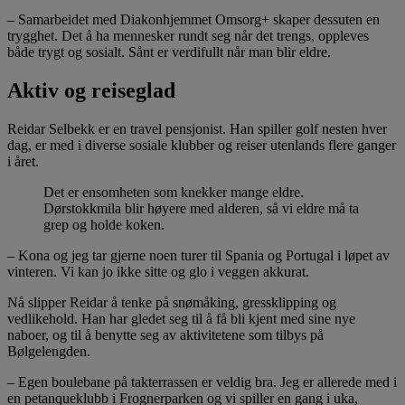
– Samarbeidet med Diakonhjemmet Omsorg+ skaper dessuten en
trygghet. Det å ha mennesker rundt seg når det trengs, oppleves
både trygt og sosialt. Sånt er verdifullt når man blir eldre.
Aktiv og reiseglad
Reidar Selbekk er en travel pensjonist. Han spiller golf nesten hver
dag, er med i diverse sosiale klubber og reiser utenlands flere ganger
i året.
Det er ensomheten som knekker mange eldre.
Dørstokkmila blir høyere med alderen, så vi eldre må ta
grep og holde koken.
– Kona og jeg tar gjerne noen turer til Spania og Portugal i løpet av
vinteren. Vi kan jo ikke sitte og glo i veggen akkurat.
Nå slipper Reidar å tenke på snømåking, gressklipping og
vedlikehold. Han har gledet seg til å få bli kjent med sine nye
naboer, og til å benytte seg av aktivitetene som tilbys på
Bølgelengden.
– Egen boulebane på takterrassen er veldig bra. Jeg er allerede med i
en petanqueklubb i Frognerparken og vi spiller en gang i uka,