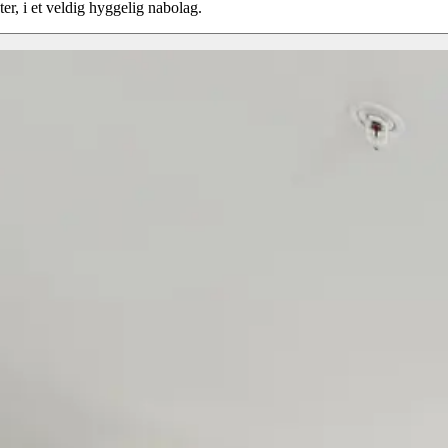
r, i et veldig hyggelig nabolag.