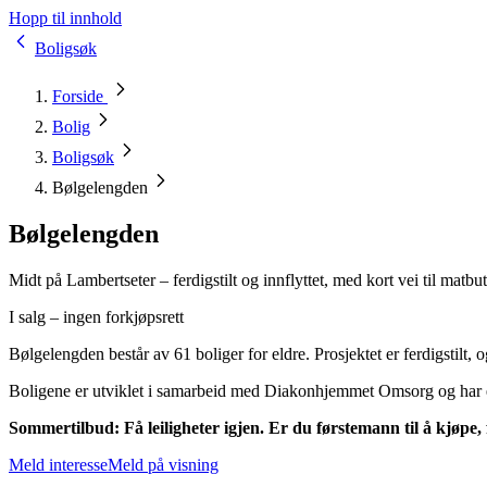
Hopp til innhold
Boligsøk
Forside
Bolig
Boligsøk
Bølgelengden
Bølgelengden
Midt på Lambertseter – ferdigstilt og innflyttet, med kort vei til matbu
I salg – ingen forkjøpsrett
Bølgelengden består av 61 boliger for eldre. Prosjektet er ferdigstilt,
Boligene er utviklet i samarbeid med Diakonhjemmet Omsorg og har ege
Sommertilbud: Få leiligheter igjen. Er du førstemann til å kjøpe, 
Meld interesse
Meld på visning