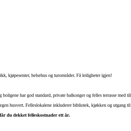
tikk, kjøpesenter, helsehus og turområder. Få leiligheter igjen!
 og boligene har god standard, private balkonger og felles terrasse med t
n husvert. Felleslokalene inkluderer bibliotek, kjøkken og utgang til
får du dekket felleskostnader ett år.