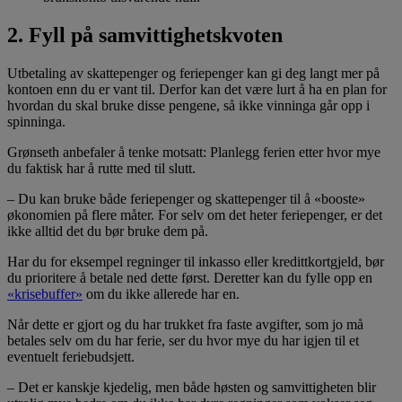
2. Fyll på samvittighetskvoten
Utbetaling av skattepenger og feriepenger kan gi deg langt mer på
kontoen enn du er vant til. Derfor kan det være lurt å ha en plan for
hvordan du skal bruke disse pengene, så ikke vinninga går opp i
spinninga.
Grønseth anbefaler å tenke motsatt: Planlegg ferien etter hvor mye
du faktisk har å rutte med til slutt.
– Du kan bruke både feriepenger og skattepenger til å «booste»
økonomien på flere måter. For selv om det heter feriepenger, er det
ikke alltid det du bør bruke dem på.
Har du for eksempel regninger til inkasso eller kredittkortgjeld, bør
du prioritere å betale ned dette først. Deretter kan du fylle opp en
«krisebuffer»
om du ikke allerede har en.
Når dette er gjort og du har trukket fra faste avgifter, som jo må
betales selv om du har ferie, ser du hvor mye du har igjen til et
eventuelt feriebudsjett.
– Det er kanskje kjedelig, men både høsten og samvittigheten blir