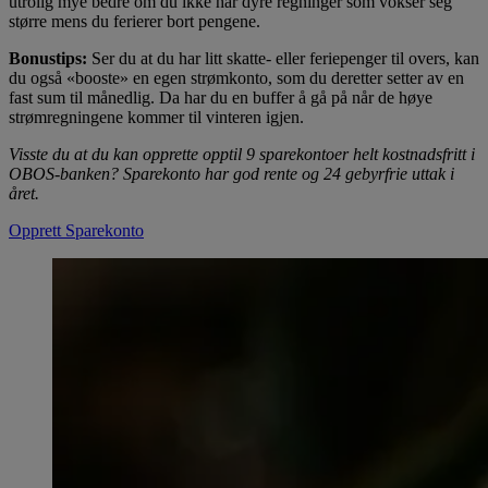
utrolig mye bedre om du ikke har dyre regninger som vokser seg
større mens du ferierer bort pengene.
Bonustips:
Ser du at du har litt skatte- eller feriepenger til overs, kan
du også «booste» en egen strømkonto, som du deretter setter av en
fast sum til månedlig. Da har du en buffer å gå på når de høye
strømregningene kommer til vinteren igjen.
Visste du at du kan opprette opptil 9 sparekontoer helt kostnadsfritt i
OBOS-banken? Sparekonto har god rente og 24 gebyrfrie uttak i
året.
Opprett Sparekonto