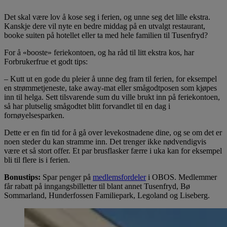
Det skal være lov å kose seg i ferien, og unne seg det lille ekstra.
Kanskje dere vil nyte en bedre middag på en utvalgt restaurant,
booke suiten på hotellet eller ta med hele familien til Tusenfryd?
For å «booste» feriekontoen, og ha råd til litt ekstra kos, har
Forbrukerfrue et godt tips:
– Kutt ut en gode du pleier å unne deg fram til ferien, for eksempel
en strømmetjeneste, take away-mat eller smågodtposen som kjøpes
inn til helga. Sett tilsvarende sum du ville brukt inn på feriekontoen,
så har plutselig smågodtet blitt forvandlet til en dag i
fornøyelsesparken.
Dette er en fin tid for å gå over levekostnadene dine, og se om det er
noen steder du kan stramme inn. Det trenger ikke nødvendigvis
være et så stort offer. Et par brusflasker færre i uka kan for eksempel
bli til flere is i ferien.
Bonustips:
Spar penger på
medlemsfordeler
i OBOS. Medlemmer
får rabatt på inngangsbilletter til blant annet Tusenfryd, Bø
Sommarland, Hunderfossen Familiepark, Legoland og Liseberg.