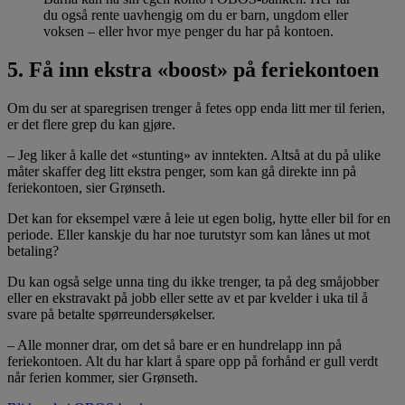
du også rente uavhengig om du er barn, ungdom eller
voksen – eller hvor mye penger du har på kontoen.
5. Få inn ekstra «boost» på feriekontoen
Om du ser at sparegrisen trenger å fetes opp enda litt mer til ferien,
er det flere grep du kan gjøre.
– Jeg liker å kalle det «stunting» av inntekten. Altså at du på ulike
måter skaffer deg litt ekstra penger, som kan gå direkte inn på
feriekontoen, sier Grønseth.
Det kan for eksempel være å leie ut egen bolig, hytte eller bil for en
periode. Eller kanskje du har noe turutstyr som kan lånes ut mot
betaling?
Du kan også selge unna ting du ikke trenger, ta på deg småjobber
eller en ekstravakt på jobb eller sette av et par kvelder i uka til å
svare på betalte spørreundersøkelser.
– Alle monner drar, om det så bare er en hundrelapp inn på
feriekontoen. Alt du har klart å spare opp på forhånd er gull verdt
når ferien kommer, sier Grønseth.