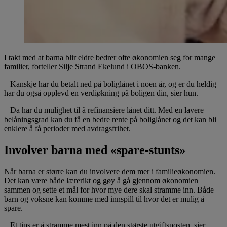
I takt med at barna blir eldre bedrer ofte økonomien seg for mange
familier, forteller Silje Strand Ekelund i OBOS-banken.
– Kanskje har du betalt ned på boliglånet i noen år, og er du heldig
har du også opplevd en verdiøkning på boligen din, sier hun.
– Da har du mulighet til å refinansiere lånet ditt. Med en lavere
belåningsgrad kan du få en bedre rente på boliglånet og det kan bli
enklere å få perioder med avdragsfrihet.
Involver barna med «spare-stunts»
Når barna er større kan du involvere dem mer i familieøkonomien.
Det kan være både lærerikt og gøy å gå gjennom økonomien
sammen og sette et mål for hvor mye dere skal stramme inn. Både
barn og voksne kan komme med innspill til hvor det er mulig å
spare.
– Et tips er å stramme mest inn på den største utgiftsposten, sier