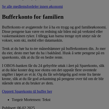
Se alle medlemsfordeler innen økonomi
Bufferkonto for familien
Bufferkonto er avgjørende for å ha en trygg og god familieøkonomi.
Disse pengene kan være en redning når bilen må på verksted eller
vaskemaskinen ryker. I tillegg kan barna trenge nytt utstyr når de
vokser, som ski, mobil eller datamaskin.
Tenk at du bør ha to-tre månedslønner på bufferkontoen din. Jo mer
du eier, desto mer bør du ha i bakhånd. Husk å sette pengene på en
sparekonto, slik at du får en bedre rente.
I OBOS-banken får du 24 gebyrfrie uttak i året på Sparekonto, slik
at du ikke koster deg noe ekstra om det oppstår flere uventede
utgifter i løpet av et år. Og du får selvfølgelig god rente fra første
krone, slik at du får god avkastning på pengene over tid om de blir
stående uten at du bruker av dem.
Opprett Sparekonto til buffer her
Torgeir Mortensen
:
Tekst
Publisert
:
06.02.2025