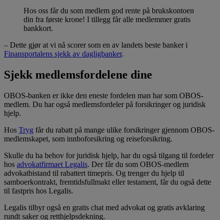
Hos oss får du som medlem god rente på brukskontoen
din fra første krone! I tillegg får alle medlemmer gratis
bankkort.
– Dette gjør at vi nå scorer som en av landets beste banker i
Finansportalens sjekk av dagligbanker
.
Sjekk medlemsfordelene dine
OBOS-banken er ikke den eneste fordelen man har som OBOS-
medlem. Du har også medlemsfordeler på forsikringer og juridisk
hjelp.
Hos
Tryg
får du rabatt på mange ulike forsikringer gjennom OBOS-
medlemskapet, som innboforsikring og reiseforsikring.
Skulle du ha behov for juridisk hjelp, har du også tilgang til fordeler
hos
advokatfirmaet Legalis
. Der får du som OBOS-medlem
advokatbistand til rabattert timepris. Og trenger du hjelp til
samboerkontrakt, fremtidsfullmakt eller testament, får du også dette
til fastpris hos Legalis.
Legalis tilbyr også en gratis chat med advokat og gratis avklaring
rundt saker og retthjelpsdekning.