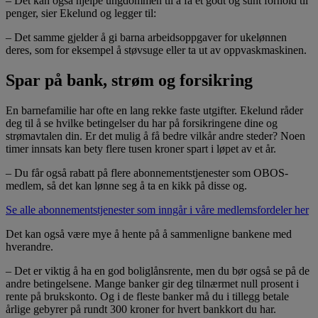
– Det kan også hjelpe ungdommen til å få et godt og sunt forhold til
penger, sier Ekelund og legger til:
– Det samme gjelder å gi barna arbeidsoppgaver for ukelønnen
deres, som for eksempel å støvsuge eller ta ut av oppvaskmaskinen.
Spar på bank, strøm og forsikring
En barnefamilie har ofte en lang rekke faste utgifter. Ekelund råder
deg til å se hvilke betingelser du har på forsikringene dine og
strømavtalen din. Er det mulig å få bedre vilkår andre steder? Noen
timer innsats kan bety flere tusen kroner spart i løpet av et år.
– Du får også rabatt på flere abonnementstjenester som OBOS-
medlem, så det kan lønne seg å ta en kikk på disse og.
Se alle abonnementstjenester som inngår i våre medlemsfordeler her
Det kan også være mye å hente på å sammenligne bankene med
hverandre.
– Det er viktig å ha en god boliglånsrente, men du bør også se på de
andre betingelsene. Mange banker gir deg tilnærmet null prosent i
rente på brukskonto. Og i de fleste banker må du i tillegg betale
årlige gebyrer på rundt 300 kroner for hvert bankkort du har.