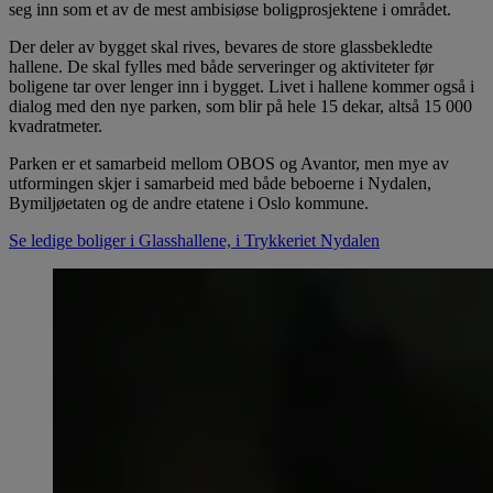
seg inn som et av de mest ambisiøse boligprosjektene i området.
Der deler av bygget skal rives, bevares de store glassbekledte
hallene. De skal fylles med både serveringer og aktiviteter før
boligene tar over lenger inn i bygget. Livet i hallene kommer også i
dialog med den nye parken, som blir på hele 15 dekar, altså 15 000
kvadratmeter.
Parken er et samarbeid mellom OBOS og Avantor, men mye av
utformingen skjer i samarbeid med både beboerne i Nydalen,
Bymiljøetaten og de andre etatene i Oslo kommune.
Se ledige boliger i Glasshallene, i Trykkeriet Nydalen