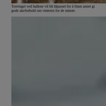
Terrenget ved hallene vil bli tilpasset for å blant annet gi
gode akeforhold om vinteren for de minste.