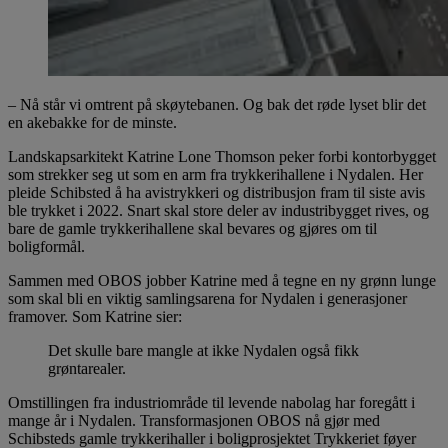
– Nå står vi omtrent på skøytebanen. Og bak det røde lyset blir det
en akebakke for de minste.
Landskapsarkitekt Katrine Lone Thomson peker forbi kontorbygget
som strekker seg ut som en arm fra trykkerihallene i Nydalen. Her
pleide Schibsted å ha avistrykkeri og distribusjon fram til siste avis
ble trykket i 2022. Snart skal store deler av industribygget rives, og
bare de gamle trykkerihallene skal bevares og gjøres om til
boligformål.
Sammen med OBOS jobber Katrine med å tegne en ny grønn lunge
som skal bli en viktig samlingsarena for Nydalen i generasjoner
framover. Som Katrine sier:
Det skulle bare mangle at ikke Nydalen også fikk
grøntarealer.
Omstillingen fra industriområde til levende nabolag har foregått i
mange år i Nydalen. Transformasjonen OBOS nå gjør med
Schibsteds gamle trykkerihaller i boligprosjektet Trykkeriet føyer