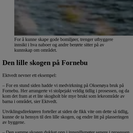
For å kunne skape gode bomiljøer, trenger utbyggere
innsikt i hva naboer og andre berørte sitter på av
kunnskap om området.
Den lille skogen på Fornebu
Ektvedt nevner ett eksempel:
– For en stund siden hadde vi medvirkning på Oksenøya bruk på
Fornebu. Her arrangerte vi stolpejakt veldig tidlig i prosessen, og da
kom det fram at et lite skogholt ble mye brukt som lekeområde av
barna i området, sier Ektvedt.
Utviklingsdirektøren forteller at siden de fikk vite om dette så tidlig,
kunne de ta hensyn til den lille skogen, og endre litt på plasseringen
av byggene.
– Den samme skogen dukket opp i innspillsmøter senere i prosessen,