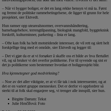
– Når vi bygger boliger, er det en lang rekke hensyn vi må ta. Først
og fremst de politiske rammebetingelsene, de ligger til grunn for hele
prosjektet, sier Ektvedt.
Hun ramser opp utearealsnormer, overvannshåndtering,
barnehagebehov, terrengtilpasning, biologisk mangfold, byggteknisk
forskrift, kulturminner, parkering – lista er lang.
– Ofte kan folk ha helt motstridende interesser, de vil rett og slett helt
forskjellige ting med et område, sier Ektvedt og legger til:
– Det vi gjør da er at vi forsøker å skaffe oss et bilde av hva flertallet
vil, og så bruker vi det overfor politikerne. For til syvende og sist er
det jo politikerne som bestemmer hvordan et boligprosjekt blir.
Hva kjennetegner god medvirkning?
– Noe av det aller viktigste, er at vi får tak i nok interessenter, og at
det er en variert gruppe mennesker. Det er derfor vi oppfordrer så
sterkt til at folk skal engasjere seg, vi trenger alle innspill, sier hun.
Birgitte Dørum
:
Tekst
Julie Hrnčířová
:
Foto