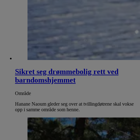
Sikret seg drømmebolig rett ved
barndomshjemmet
Område
Hanane Naoum gleder seg over at tvillingdøtrene skal vokse
opp i samme område som henne.