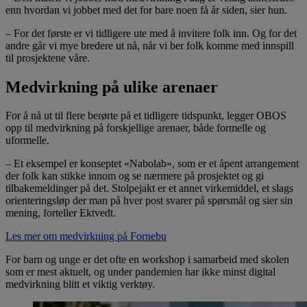
enn hvordan vi jobbet med det for bare noen få år siden, sier hun.
– For det første er vi tidligere ute med å invitere folk inn. Og for det
andre går vi mye bredere ut nå, når vi ber folk komme med innspill
til prosjektene våre.
Medvirkning på ulike arenaer
For å nå ut til flere berørte på et tidligere tidspunkt, legger OBOS
opp til medvirkning på forskjellige arenaer, både formelle og
uformelle.
– Et eksempel er konseptet «Nabolab», som er et åpent arrangement
der folk kan stikke innom og se nærmere på prosjektet og gi
tilbakemeldinger på det. Stolpejakt er et annet virkemiddel, et slags
orienteringsløp der man på hver post svarer på spørsmål og sier sin
mening, forteller Ektvedt.
Les mer om medvirkning på Fornebu
For barn og unge er det ofte en workshop i samarbeid med skolen
som er mest aktuelt, og under pandemien har ikke minst digital
medvirkning blitt et viktig verktøy.