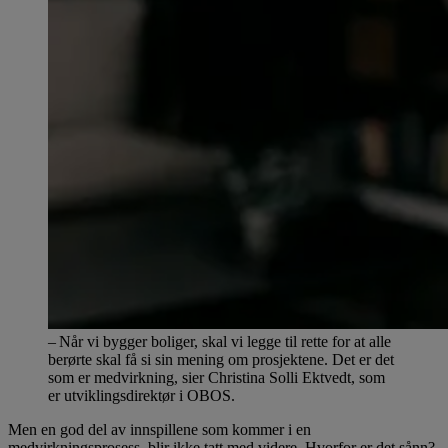
– Når vi bygger boliger, skal vi legge til rette for at alle
berørte skal få si sin mening om prosjektene. Det er det
som er medvirkning, sier Christina Solli Ektvedt, som
er utviklingsdirektør i OBOS.
Men en god del av innspillene som kommer i en
medvirkningsprosess, blir ikke tatt med videre. Hvorfor er det sånn?