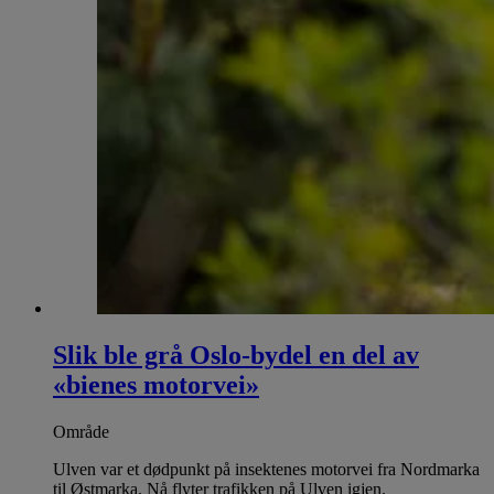
Slik ble grå Oslo-bydel en del av
«bienes motorvei»
Område
Ulven var et dødpunkt på insektenes motorvei fra Nordmarka
til Østmarka. Nå flyter trafikken på Ulven igjen.