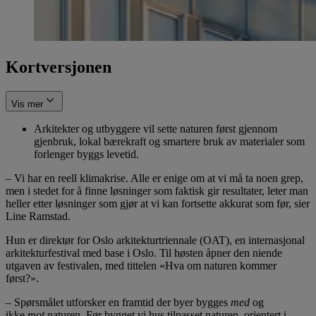
Kortversjonen
Vis mer
Arkitekter og utbyggere vil sette naturen først gjennom
gjenbruk, lokal bærekraft og smartere bruk av materialer som
forlenger byggs levetid.
– Vi har en reell klimakrise. Alle er enige om at vi må ta noen grep,
men i stedet for å finne løsninger som faktisk gir resultater, leter man
heller etter løsninger som gjør at vi kan fortsette akkurat som før, sier
Line Ramstad.
Hun er direktør for Oslo arkitekturtriennale (OAT), en internasjonal
arkitekturfestival med base i Oslo. Til høsten åpner den niende
utgaven av festivalen, med tittelen «Hva om naturen kommer
først?».
– Spørsmålet utforsker en framtid der byer bygges
med
og
ikke
mot
naturen. Før bygget vi hus tilpasset naturen, orientert i