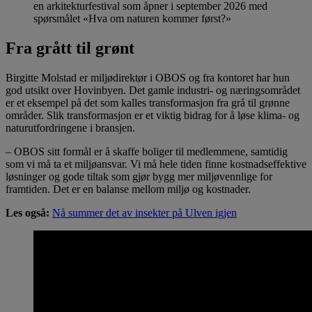
en arkitekturfestival som åpner i september 2026 med
spørsmålet «Hva om naturen kommer først?»
Fra grått til grønt
Birgitte Molstad er miljødirektør i OBOS og fra kontoret har hun
god utsikt over Hovinbyen. Det gamle industri- og næringsområdet
er et eksempel på det som kalles transformasjon fra grå til grønne
områder. Slik transformasjon er et viktig bidrag for å løse klima- og
naturutfordringene i bransjen.
– OBOS sitt formål er å skaffe boliger til medlemmene, samtidig
som vi må ta et miljøansvar. Vi må hele tiden finne kostnadseffektive
løsninger og gode tiltak som gjør bygg mer miljøvennlige for
framtiden. Det er en balanse mellom miljø og kostnader.
Les også:
Nå summer det av insekter på Ulven igjen