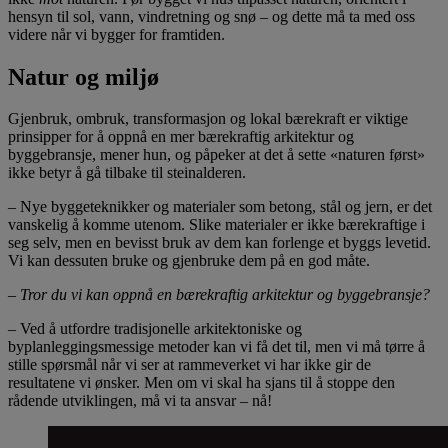
hensyn til sol, vann, vindretning og snø – og dette må ta med oss
videre når vi bygger for framtiden.
Natur og miljø
Gjenbruk, ombruk, transformasjon og lokal bærekraft er viktige
prinsipper for å oppnå en mer bærekraftig arkitektur og
byggebransje, mener hun, og påpeker at det å sette «naturen først»
ikke betyr å gå tilbake til steinalderen.
– Nye byggeteknikker og materialer som betong, stål og jern, er det
vanskelig å komme utenom. Slike materialer er ikke bærekraftige i
seg selv, men en bevisst bruk av dem kan forlenge et byggs levetid.
Vi kan dessuten bruke og gjenbruke dem på en god måte.
– Tror du vi kan oppnå en bærekraftig arkitektur og byggebransje?
– Ved å utfordre tradisjonelle arkitektoniske og
byplanleggingsmessige metoder kan vi få det til, men vi må tørre å
stille spørsmål når vi ser at rammeverket vi har ikke gir de
resultatene vi ønsker. Men om vi skal ha sjans til å stoppe den
rådende utviklingen, må vi ta ansvar – nå!