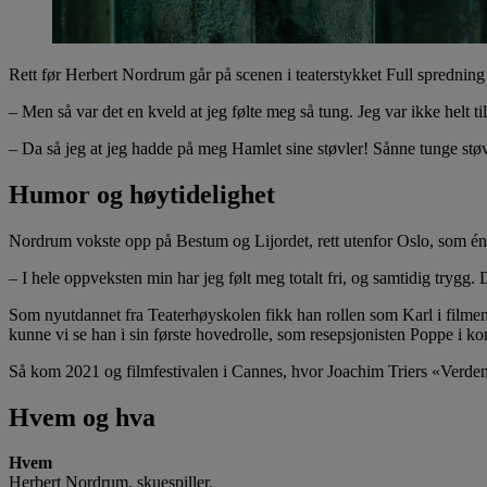
Rett før Herbert Nordrum går på scenen i teaterstykket Full spredning på
– Men så var det en kveld at jeg følte meg så tung. Jeg var ikke helt t
– Da så jeg at jeg hadde på meg Hamlet sine støvler! Sånne tunge støvl
Humor og høytidelighet
Nordrum vokste opp på Bestum og Lijordet, rett utenfor Oslo, som én a
– I hele oppveksten min har jeg følt meg totalt fri, og samtidig trygg.
Som nyutdannet fra Teaterhøyskolen fikk han rollen som Karl i filmen P
kunne vi se han i sin første hovedrolle, som resepsjonisten Poppe i kom
Så kom 2021 og filmfestivalen i Cannes, hvor Joachim Triers «Verden
Hvem og hva
Hvem
Herbert Nordrum, skuespiller.