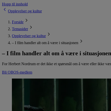
Hopp til innhold
Opplevelser og kultur
Forside
Temasider
Opplevelser og kultur
– I film handler alt om å være i situasjonen
– I film handler alt om å være i situasjone
For Herbert Nordrum er det ikke et spørsmål om å være eller ikke være
Bli OBOS-medlem