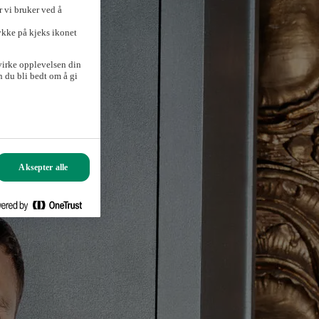
 vi bruker ved å
ykke på kjeks ikonet
virke opplevelsen din
 du bli bedt om å gi
Aksepter alle