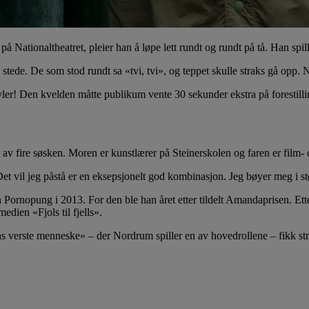
 Nationaltheatret, pleier han å løpe lett rundt og rundt på tå. Han spille
il stede. De som stod rundt sa «tvi, tvi», og teppet skulle straks gå opp
er! Den kvelden måtte publikum vente 30 sekunder ekstra på forestillinge
v fire søsken. Moren er kunstlærer på Steinerskolen og faren er film- 
 Det vil jeg påstå er en eksepsjonelt god kombinasjon. Jeg bøyer meg i st
ornopung i 2013. For den ble han året etter tildelt Amandaprisen. Etter
edien «Fjols til fjells».
s verste menneske» – der Nordrum spiller en av hovedrollene – fikk str