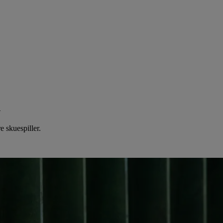
n
 skuespiller.