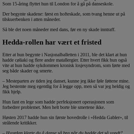
Som 15-åring flyttet hun til London for å gå på danseskole.
Der begynte skadene: først en hofteskade, som tvang henne ut på
tilskuerbenken i atten måneder.
Så ble det noen måneder med dans, før en ny skade inntraff.
Hedda-rollen har vært et fristed
Etter at hun begynte i Nasjonalballetten i 2011, ble det klart at hun
hadde cøliaki og flere andre matallergier. Etter hvert fikk hun også
vite at hun hadde sykdommen kronisk losjesyndrom, som førte med
seg både skader og smerte.
– Mesteparten av tiden jeg danset, kunne jeg ikke føle føttene mine.
Jeg bestemte meg egentlig for å legge opp, men så var jeg heldig og
fikk hjelp.
Hun fant en lege som hadde perfeksjonert operasjonen som
forbedrer problemet. Men helt borte ble smertene ikke.
Høsten 2017 hadde hun sin første hovedrolle i «Hedda Gabler», til
strålende kritikker.
– Hvordan klarte du å danse så bra når du hadde det så vondt?