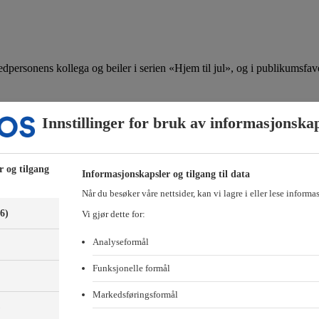
vedpersonens kollega og beiler i serien «Hjem til jul», og i publikumsf
t av systemet. Jeg søkte på Teaterhøgskolen og tenkte at hvis jeg kom fo
Innstillinger for bruk av informasjonska
r og tilgang
Informasjonskapsler og tilgang til data
gikk den veien, men selv hadde jeg vært for redd og hatt lav selvtillit.
Når du besøker våre nettsider, kan vi lagre i eller lese informa
(6)
Vi gjør dette for:
Analyseformål
Funksjonelle formål
Markedsføringsformål
)