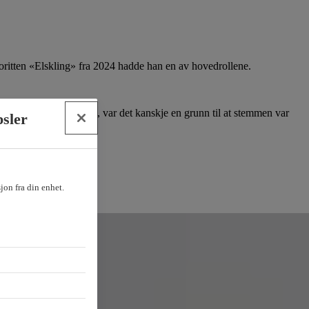
avoritten «Elskling» fra 2024 hadde han en av hovedrollene.
rbi første opptaksprøve, var det kanskje en grunn til at stemmen var
psler
sjon fra din enhet.