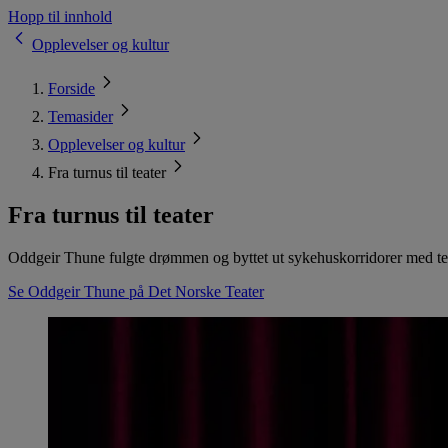
Hopp til innhold
Opplevelser og kultur
Forside
Temasider
Opplevelser og kultur
Fra turnus til teater
Fra turnus til teater
Oddgeir Thune fulgte drømmen og byttet ut sykehuskorridorer med teat
Se Oddgeir Thune på Det Norske Teater