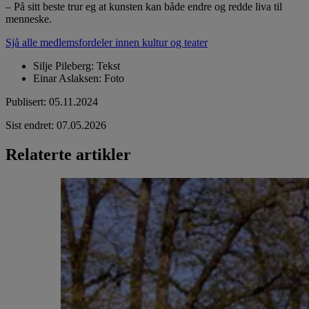
– På sitt beste trur eg at kunsten kan både endre og redde liva til
menneske.
Sjå alle medlemsfordeler innen kultur og teater
Silje Pileberg
:
Tekst
Einar Aslaksen
:
Foto
Publisert
:
05.11.2024
Sist endret
:
07.05.2026
Relaterte artikler