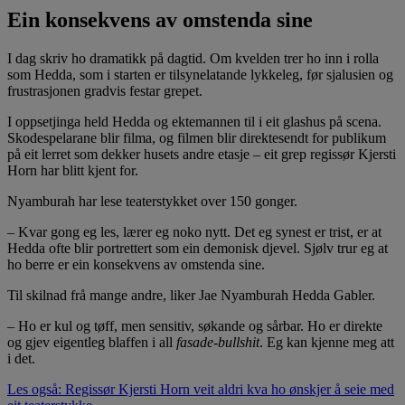
Ein konsekvens av omstenda sine
I dag skriv ho dramatikk på dagtid. Om kvelden trer ho inn i rolla
som Hedda, som i starten er tilsynelatande lykkeleg, før sjalusien og
frustrasjonen gradvis festar grepet.
I oppsetjinga held Hedda og ektemannen til i eit glashus på scena.
Skodespelarane blir filma, og filmen blir direktesendt for publikum
på eit lerret som dekker husets andre etasje – eit grep regissør Kjersti
Horn har blitt kjent for.
Nyamburah har lese teaterstykket over 150 gonger.
– Kvar gong eg les, lærer eg noko nytt. Det eg synest er trist, er at
Hedda ofte blir portrettert som ein demonisk djevel. Sjølv trur eg at
ho berre er ein konsekvens av omstenda sine.
Til skilnad frå mange andre, liker Jae Nyamburah Hedda Gabler.
– Ho er kul og tøff, men sensitiv, søkande og sårbar. Ho er direkte
og gjev eigentleg blaffen i all
fasade-bullshit
. Eg kan kjenne meg att
i det.
Les også: Regissør Kjersti Horn veit aldri kva ho ønskjer å seie med