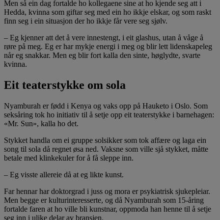
Men så ein dag fortalde ho kollegaene sine at ho kjende seg att i
Hedda, kvinna som giftar seg med ein ho ikkje elskar, og som raskt
finn seg i ein situasjon der ho ikkje får vere seg sjølv.
– Eg kjenner att det å vere innestengt, i eit glashus, utan å våge å
røre på meg. Eg er har mykje energi i meg og blir lett lidenskapeleg
når eg snakkar. Men eg blir fort kalla den sinte, høglydte, svarte
kvinna.
Eit teaterstykke om sola
Nyamburah er fødd i Kenya og vaks opp på Hauketo i Oslo. Som
seksåring tok ho initiativ til å setje opp eit teaterstykke i barnehagen:
«Mr. Sun», kalla ho det.
Stykket handla om ei gruppe solsikker som tok affære og laga ein
song til sola då regnet øsa ned. Vaksne som ville sjå stykket, måtte
betale med klinkekuler for å få sleppe inn.
– Eg visste allereie då at eg likte kunst.
Far hennar har doktorgrad i juss og mora er psykiatrisk sjukepleiar.
Men begge er kulturinteresserte, og då Nyamburah som 15-åring
fortalde faren at ho ville bli kunstnar, oppmoda han henne til å setje
seg inn i ulike delar av bransjen.