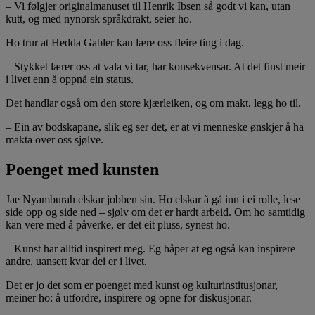
– Vi følgjer originalmanuset til Henrik Ibsen så godt vi kan, utan
kutt, og med nynorsk språkdrakt, seier ho.
Ho trur at Hedda Gabler kan lære oss fleire ting i dag.
– Stykket lærer oss at vala vi tar, har konsekvensar. At det finst meir
i livet enn å oppnå ein status.
Det handlar også om den store kjærleiken, og om makt, legg ho til.
– Ein av bodskapane, slik eg ser det, er at vi menneske ønskjer å ha
makta over oss sjølve.
Poenget med kunsten
Jae Nyamburah elskar jobben sin. Ho elskar å gå inn i ei rolle, lese
side opp og side ned – sjølv om det er hardt arbeid. Om ho samtidig
kan vere med å påverke, er det eit pluss, synest ho.
– Kunst har alltid inspirert meg. Eg håper at eg også kan inspirere
andre, uansett kvar dei er i livet.
Det er jo det som er poenget med kunst og kulturinstitusjonar,
meiner ho: å utfordre, inspirere og opne for diskusjonar.