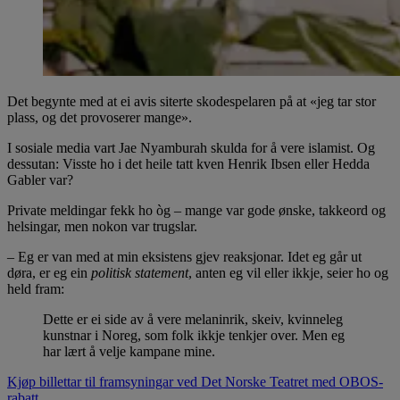
Det begynte med at ei avis siterte skodespelaren på at «jeg tar stor
plass, og det provoserer mange».
I sosiale media vart Jae Nyamburah skulda for å vere islamist. Og
dessutan: Visste ho i det heile tatt kven Henrik Ibsen eller Hedda
Gabler var?
Private meldingar fekk ho òg – mange var gode ønske, takkeord og
helsingar, men nokon var trugslar.
– Eg er van med at min eksistens gjev reaksjonar. Idet eg går ut
døra, er eg ein
politisk statement
, anten eg vil eller ikkje, seier ho og
held fram:
Dette er ei side av å vere melaninrik, skeiv, kvinneleg
kunstnar i Noreg, som folk ikkje tenkjer over. Men eg
har lært å velje kampane mine.
Kjøp billettar til framsyningar ved Det Norske Teatret med OBOS-
rabatt