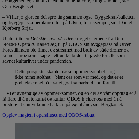
arrangementer, slik at vi hele tiden utvikler nye ting sammen, sier
Geir Bergkastet.
– Vi har jo gjort en del sprø ting sammen også. Byggekran-balletten
og byggeplass-operakonserten på Ulven, for eksempel, sier Daniel
Kjørberg Sirjai.
Under tittelen
Det skjer noe på Ulven
rigget stjernene fra Den
Norske Opera & Ballett seg til på OBOS sin byggeplass på Ulven.
Forestillingen ble filmet og streamet med bruk av både droner og
kraner – noe som skapte helt unike bilder, til glede for alle som
savnet kulturlivet under pandemien.
Dette prosjektet skapte masse oppmerksomhet – og
ikke minst stolthet – blant oss som var med, og det er et
godt eksempel på hva et godt samarbeid kan føre til.
– Vi er avhengige av oppmerksomhet, og en del av vårt oppdrag er å
få flere til å nyte kunst og kultur. OBOS hjelper oss med å nå
bredere ut enn vi kunne ha klart på egenhånd, sier Bergkastet.
Opplev magien i operahuset med OBOS-rabatt