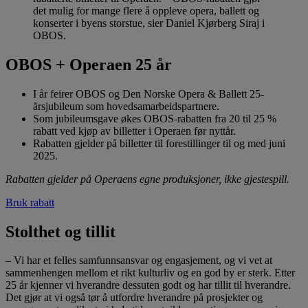
det mulig for mange flere å oppleve opera, ballett og
konserter i byens storstue, sier Daniel Kjørberg Siraj i
OBOS.
OBOS + Operaen 25 år
I år feirer OBOS og Den Norske Opera & Ballett 25-
årsjubileum som hovedsamarbeidspartnere.
Som jubileumsgave økes OBOS-rabatten fra 20 til 25 %
rabatt ved kjøp av billetter i Operaen før nyttår.
Rabatten gjelder på billetter til forestillinger til og med juni
2025.
Rabatten gjelder på Operaens egne produksjoner, ikke gjestespill.
Bruk rabatt
Stolthet og tillit
– Vi har et felles samfunnsansvar og engasjement, og vi vet at
sammenhengen mellom et rikt kulturliv og en god by er sterk. Etter
25 år kjenner vi hverandre dessuten godt og har tillit til hverandre.
Det gjør at vi også tør å utfordre hverandre på prosjekter og