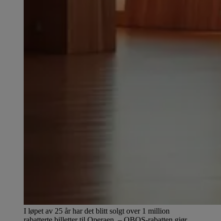
I løpet av 25 år har det blitt solgt over 1 million
rabatterte billetter til Operaen. – OBOS-rabatten gjør