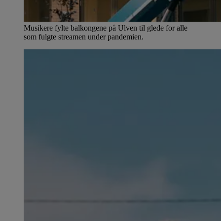
Musikere fylte balkongene på Ulven til glede for alle
som fulgte streamen under pandemien.