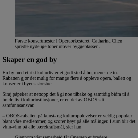
Første konsertmester i Operaorkesteret, Catharina Chen
spredte nydelige toner utover byggeplassen.
Skaper en god by
En by med et rikt kulturliv er et godt sted å bo, mener de to.
Rabatten gjør det mulig for mange flere å oppleve opera, ballett og
konserter i byens storstue.
Siraj påpeker at nettopp det å gi noe tilbake og samtidig bidra til å
holde liv i kulturinstitusjoner, er en del av OBOS sitt
samfunnsansvar.
– OBOS-rabatten på kunst- og kulturopplevelser er veldig populær
blant våre medlemmer, og scorer høyt på alle målinger. I sum blir det
vinn-vinn på alle bærekraftsmål, sier han.
Gjennom vårt samarbeid får Operaen et bredere