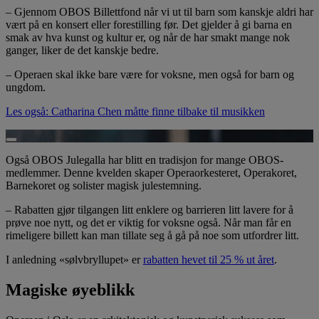
– Gjennom OBOS Billettfond når vi ut til barn som kanskje aldri har
vært på en konsert eller forestilling før. Det gjelder å gi barna en
smak av hva kunst og kultur er, og når de har smakt mange nok
ganger, liker de det kanskje bedre.
– Operaen skal ikke bare være for voksne, men også for barn og
ungdom.
Les også: Catharina Chen måtte finne tilbake til musikken
Spill av video
Også OBOS Julegalla har blitt en tradisjon for mange OBOS-
medlemmer. Denne kvelden skaper Operaorkesteret, Operakoret,
Barnekoret og solister magisk julestemning.
– Rabatten gjør tilgangen litt enklere og barrieren litt lavere for å
prøve noe nytt, og det er viktig for voksne også. Når man får en
rimeligere billett kan man tillate seg å gå på noe som utfordrer litt.
I anledning «sølvbryllupet» er
rabatten hevet til 25 % ut året
.
Magiske øyeblikk