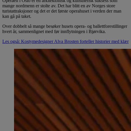
Operaen i Oslo er en arkitektonisk og kunstnerisk suksess som
mange nordmenn er stolte av. Det har blitt en av Norges store
turistattraksjoner og det er det første operahuset i verden der man
kan gå på taket.
Over dobbelt så mange besøker husets opera- og ballettforestillinger
hvert år, sammenlignet med før innflytningen i Bjørvika.
Les også: Kostymedesigner Alva Brosten forteller historier med klær