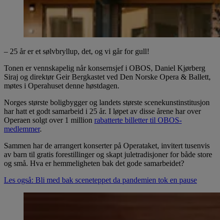
– 25 år er et sølvbryllup, det, og vi går for gull!
Tonen er vennskapelig når konsernsjef i OBOS, Daniel Kjørberg
Siraj og direktør Geir Bergkastet ved Den Norske Opera & Ballett,
møtes i Operahuset denne høstdagen.
Norges største boligbygger og landets største scenekunstinstitusjon
har hatt et godt samarbeid i 25 år. I løpet av disse årene har over
Operaen solgt over 1 million
rabatterte billetter til OBOS-
medlemmer
.
Sammen har de arrangert konserter på Operataket, invitert tusenvis
av barn til gratis forestillinger og skapt juletradisjoner for både store
og små. Hva er hemmeligheten bak det gode samarbeidet?
Les også: Bli med bak sceneteppet da pandemien tok en pause