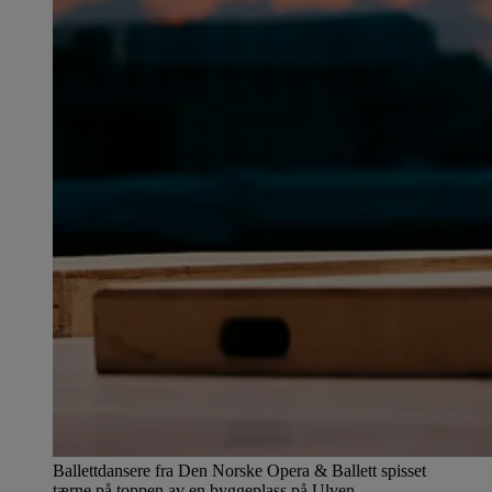
Ballettdansere fra Den Norske Opera & Ballett spisset
tærne på toppen av en byggeplass på Ulven.