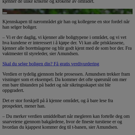
kjenner de ulike krikene og krokene av området.
Spill av video
Kjennskapen til nærområdet gir han og kollegene en stor fordel når
han selger boliger.
– Vi er der daglig, vi kjenner alle boligtypene i området, og vi vet
hva kundene er interessert i å kjøpe der. Vi kan alle prisklassene,
kjenner alle borettslagene og blir godt kjent med de som bor der. Fra
vaktmester til styreleder, sier Amundsen.
Skal du selge boligen din? Få gratis verdivurdering
Verdien er tydelig gjennom hele prosessen. Amundsen trekker fram
visninger som et eksempel. Da kommer det ofte spørsmål om mer
enn bare tilstanden på badet og når sikringsskapet sist ble
oppgradert.
Det er stor forskjell på å kjenne området, og å bare lese fra
prospektet, mener han.
– Du merker verdien umiddelbart når megleren kan fortelle deg om
snarveiene gjennom bakgårdene, hvor de fineste turstiene er og
hvordan du kjappest kommer deg til t-banen, sier Amundsen.