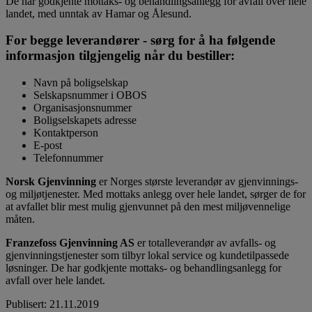
De har godkjente mottaks- og behandlingsanlegg for avfall over hele
landet, med unntak av Hamar og Ålesund.
For begge leverandører - sørg for å ha følgende
informasjon tilgjengelig når du bestiller:
Navn på boligselskap
Selskapsnummer i OBOS
Organisasjonsnummer
Boligselskapets adresse
Kontaktperson
E-post
Telefonnummer
Norsk Gjenvinning
er Norges største leverandør av gjenvinnings-
og miljøtjenester. Med mottaks anlegg over hele landet, sørger de for
at avfallet blir mest mulig gjenvunnet på den mest miljøvennelige
måten.
Franzefoss Gjenvinning AS
er totalleverandør av avfalls- og
gjenvinningstjenester som tilbyr lokal service og kundetilpassede
løsninger. De har godkjente mottaks- og behandlingsanlegg for
avfall over hele landet.
Publisert
:
21.11.2019