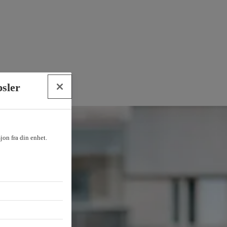
psler
sjon fra din enhet.