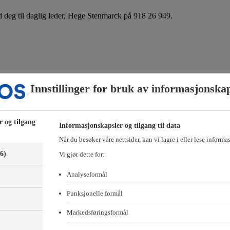
 deg til daglig leder, Hege Stenmarck på 918 26 949.
Innstillinger for bruk av informasjonska
r og tilgang
Informasjonskapsler og tilgang til data
Når du besøker våre nettsider, kan vi lagre i eller lese informa
(6)
Vi gjør dette for:
Analyseformål
Funksjonelle formål
Markedsføringsformål
)