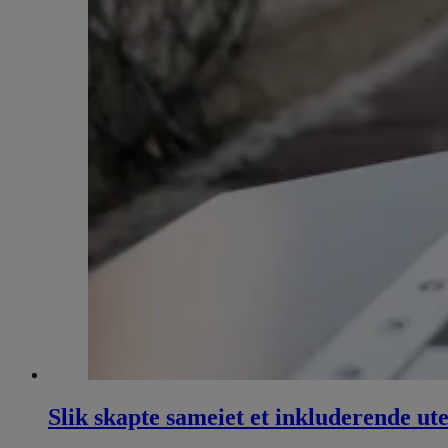
Slik skapte sameiet et inkluderende ut