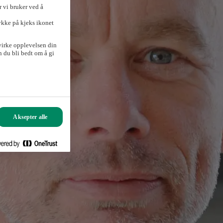
 vi bruker ved å
ykke på kjeks ikonet
virke opplevelsen din
 du bli bedt om å gi
Aksepter alle