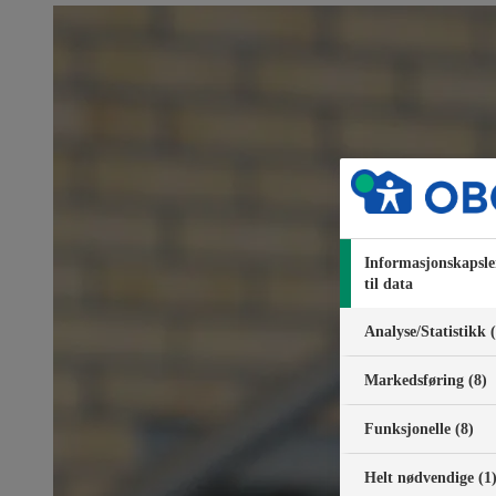
Informasjonskapsle
til data
Analyse/Statistikk 
Markedsføring (8)
Funksjonelle (8)
Helt nødvendige (1