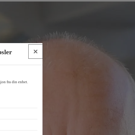
psler
sjon fra din enhet.