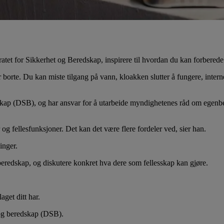
et for Sikkerhet og Beredskap, inspirere til hvordan du kan forberede bo
r borte. Du kan miste tilgang på vann, kloakken slutter å fungere, inte
dskap (DSB), og har ansvar for å utarbeide myndighetenes råd om egenbe
 og fellesfunksjoner. Det kan det være flere fordeler ved, sier han.
inger.
redskap, og diskutere konkret hva dere som fellesskap kan gjøre.
aget ditt har.
 og beredskap (DSB).