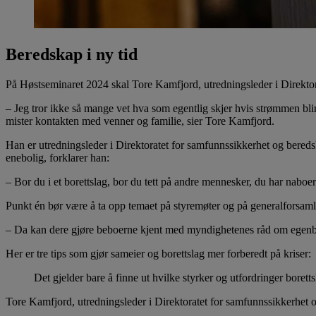
Beredskap i ny tid
På Høstseminaret 2024 skal Tore Kamfjord, utredningsleder i Direktorat
– Jeg tror ikke så mange vet hva som egentlig skjer hvis strømmen bli
mister kontakten med venner og familie, sier Tore Kamfjord.
Han er utredningsleder i Direktoratet for samfunnssikkerhet og bere
enebolig, forklarer han:
– Bor du i et borettslag, bor du tett på andre mennesker, du har naboer
Punkt én bør være å ta opp temaet på styremøter og på generalforsaml
– Da kan dere gjøre beboerne kjent med myndighetenes råd om egenbe
Her er tre tips som gjør sameier og borettslag mer forberedt på kriser:
Det gjelder bare å finne ut hvilke styrker og utfordringer borettsl
Tore Kamfjord, utredningsleder i Direktoratet for samfunnssikkerhet