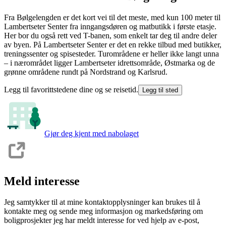
Fra Bølgelengden er det kort vei til det meste, med kun 100 meter til
Lambertseter Senter fra inngangsdøren og matbutikk i første etasje.
Her bor du også rett ved T-banen, som enkelt tar deg til andre deler
av byen. På Lambertseter Senter er det en rekke tilbud med butikker,
treningssenter og spisesteder. Turområdene er heller ikke langt unna
– i nærområdet ligger Lambertseter idrettsområde, Østmarka og de
grønne områdene rundt på Nordstrand og Karlsrud.
Legg til favorittstedene dine og se reisetid.
Legg til sted
Gjør deg kjent med nabolaget
Meld interesse
Jeg samtykker til at mine kontaktopplysninger kan brukes til å
kontakte meg og sende meg informasjon og markedsføring om
boligprosjekter jeg har meldt interesse for ved hjelp av e-post,