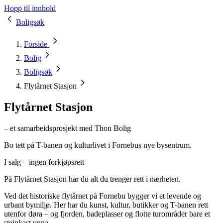
Hopp til innhold
Boligsøk
Forside
Bolig
Boligsøk
Flytårnet Stasjon
Flytårnet Stasjon
– et samarbeidsprosjekt med Thon Bolig
Bo tett på T-banen og kulturlivet i Fornebus nye bysentrum.
I salg – ingen forkjøpsrett
På Flytårnet Stasjon har du alt du trenger rett i nærheten.
Ved det historiske flytårnet på Fornebu bygger vi et levende og
urbant bymiljø. Her har du kunst, kultur, butikker og T-banen rett
utenfor døra – og fjorden, badeplasser og flotte turområder bare et
steinkast unna.