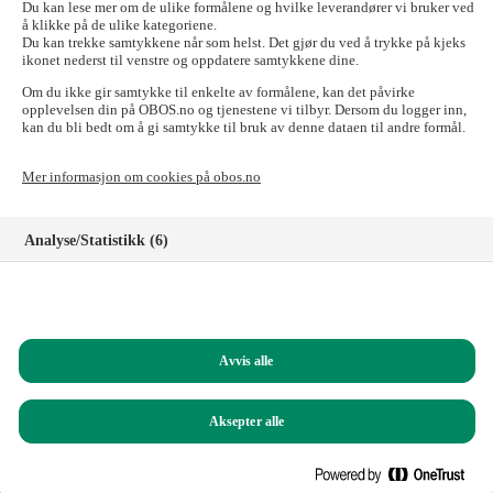
send e-posten til:
forkjop@obos.no
Du kan lese mer om de ulike formålene og hvilke leverandører vi bruker ved
å klikke på de ulike kategoriene.
Skal du til OBOS-banken, Tryg Forsikring for
Du kan trekke samtykkene når som helst. Det gjør du ved å trykke på kjeks
ikonet nederst til venstre og oppdatere samtykkene dine.
OBOS-medlemmer, Styrerommet eller Vibbo?
Om du ikke gir samtykke til enkelte av formålene, kan det påvirke
Det går fint! Tilgangen til disse nettstedene er ikke påvirket.
opplevelsen din på OBOS.no og tjenestene vi tilbyr. Dersom du logger inn,
kan du bli bedt om å gi samtykke til bruk av denne dataen til andre formål.
Logg inn i nettbanken for privatkunder
Logg inn i nettbanken for bedriftskunder
Mer informasjon om cookies på obos.no
Signeringsportalen
Logg inn på Tryg forsikring for OBOS-medlemmer
Registrer deg som kunde i OBOS-banken
Analyse/Statistikk (6)
Logg inn på Styrerommet
Logg inn på Vibbo
Markedsføring (8)
Har du spørsmål?
Funksjonelle (8)
Ring oss på
22 86 55 00
(mandag til fredag, 09.00 – 15.00)
Avvis alle
Helt nødvendige (1)
Du kan også sende e-post til:
obos@obos.no
Aksepter alle