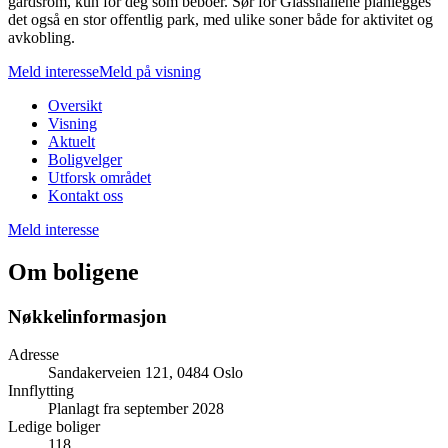
gårdsrom, kun for deg som beboer. Sør for Glasshallene planlegges
det også en stor offentlig park, med ulike soner både for aktivitet og
avkobling.
Meld interesse
Meld på visning
Oversikt
Visning
Aktuelt
Boligvelger
Utforsk området
Kontakt oss
Meld interesse
Om boligene
Nøkkelinformasjon
Adresse
Sandakerveien 121, 0484 Oslo
Innflytting
Planlagt fra september 2028
Ledige boliger
118