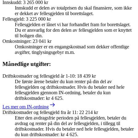
Innskudd
:
3 265 000 kr
Innskudd er delen av totalprisen du skal finansiere, som ikke
er dekket av fellesgjelden til borettslaget.
Fellesgjeld
:
3 225 000 kr
Fellesgjelden er lånet vi har forhandlet fram for borettslaget.
Du er ansvarlig for den delen av fellesgjelden som er knyttet
til boligen din.
Omkostninger
:
23 041 kr
Omkostninger er en engangskostnad som dekker offentlige
avgifter, tinglysingsgebyr m.m.
Månedlige utgifter:
Driftskostnader og fellesgjeld år 1-10
:
18 439 kr
De første årene betaler du kun renter på din del av
fellesgjelden og driftskostnader. Hvis du betaler ned hele
fellesgjelden gjennom IN-ordning, betaler du kun
driftskostnader: kr 4 625.
Les mer om IN-ordning
Driftskostnader og fellesgjeld fra år 11
:
22 214 kr
Etter den avdragsfrie perioden på fellesgjelden, betaler du
avdrag og renter på din del av fellesgjelden, i tillegg til
driftskostnader. Hvis du betaler ned hele fellesgjelden, betaler
du kun driftskostnader: kr 4 625.