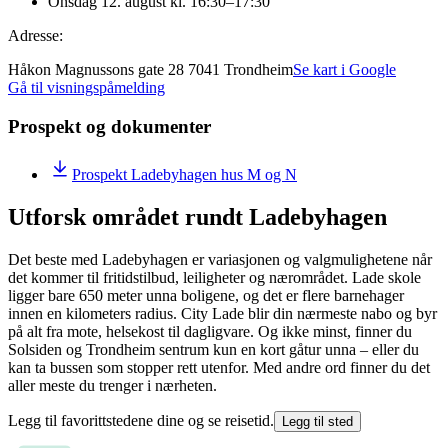
Onsdag 12. august kl. 16:30–17:30
Adresse:
Håkon Magnussons gate 28 7041 Trondheim
Se kart i Google
Gå til visningspåmelding
Prospekt og dokumenter
Prospekt Ladebyhagen hus M og N
Utforsk området rundt Ladebyhagen
Det beste med Ladebyhagen er variasjonen og valgmulighetene når
det kommer til fritidstilbud, leiligheter og nærområdet. Lade skole
ligger bare 650 meter unna boligene, og det er flere barnehager
innen en kilometers radius. City Lade blir din nærmeste nabo og byr
på alt fra mote, helsekost til dagligvare. Og ikke minst, finner du
Solsiden og Trondheim sentrum kun en kort gåtur unna – eller du
kan ta bussen som stopper rett utenfor. Med andre ord finner du det
aller meste du trenger i nærheten.
Legg til favorittstedene dine og se reisetid.
Legg til sted