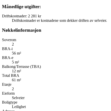
Månedlige utgifter:
Driftskostnader
:
2 281 kr
Driftskostnader er kostnadene som dekker driften av selveier.
Nøkkelinformasjon
Soverom
2
BRA-i
56 m²
BRA-e
5 m²
Balkong/Terrasse (TBA)
12 m²
Total BRA
61 m²
Etasje
2
Eieform
Selveier
Boligtype
Leilighet