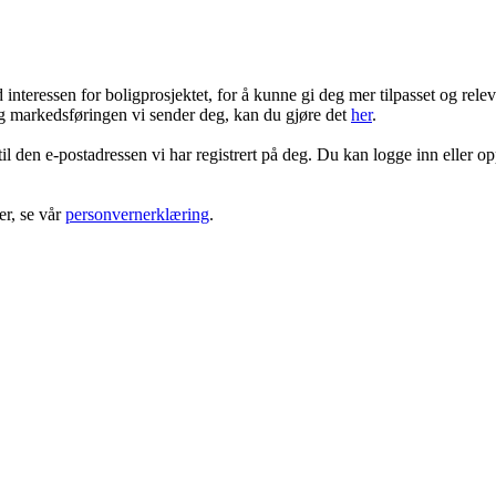
ressen for boligprosjektet, for å kunne gi deg mer tilpasset og rele
 markedsføringen vi sender deg, kan du gjøre det
her
.
 til den e-postadressen vi har registrert på deg. Du kan logge inn eller o
r, se vår
personvernerklæring
.