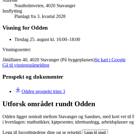
Adresse
Nautholmveien, 4020 Stavanger
Innflytting
Planlagt fra 3. kvartal 2028
Visning for Odden
Tirsdag 25. august kl. 16:00–18:00
Visningssenter:
Jåttåflaten 40, 4020 Stavanger (På byggeplassen)
Se kart i Google
Gå til visningspåmelding
Prospekt og dokumenter
Odden prospekt trinn 3
Utforsk området rundt Odden
Odden ligger sentralt mellom Stavanger og Sandnes, med kort vei til Fo
i hverdagen: matbutikker, kjøpesenter, idrettsanlegg, arbeidsplasser og
Legg til favorittstedene dine og se reisetid.
Legg til sted