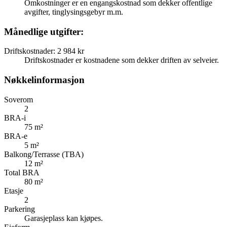
Omkostninger er en engangskostnad som dekker offentlige
avgifter, tinglysingsgebyr m.m.
Månedlige utgifter:
Driftskostnader
:
2 984 kr
Driftskostnader er kostnadene som dekker driften av selveier.
Nøkkelinformasjon
Soverom
2
BRA-i
75 m²
BRA-e
5 m²
Balkong/Terrasse (TBA)
12 m²
Total BRA
80 m²
Etasje
2
Parkering
Garasjeplass kan kjøpes.