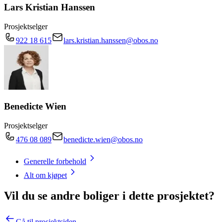
Lars Kristian Hanssen
Prosjektselger
922 18 615
lars.kristian.hanssen@obos.no
Benedicte Wien
Prosjektselger
476 08 089
benedicte.wien@obos.no
Generelle forbehold
Alt om kjøpet
Vil du se andre boliger i dette prosjektet?
Gå til prosjektsiden