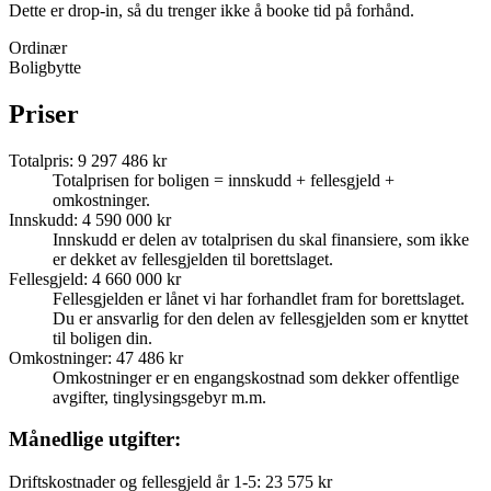
Dette er drop-in, så du trenger ikke å booke tid på forhånd.
Ordinær
Boligbytte
Priser
Totalpris
:
9 297 486 kr
Totalprisen for boligen = innskudd + fellesgjeld +
omkostninger.
Innskudd
:
4 590 000 kr
Innskudd er delen av totalprisen du skal finansiere, som ikke
er dekket av fellesgjelden til borettslaget.
Fellesgjeld
:
4 660 000 kr
Fellesgjelden er lånet vi har forhandlet fram for borettslaget.
Du er ansvarlig for den delen av fellesgjelden som er knyttet
til boligen din.
Omkostninger
:
47 486 kr
Omkostninger er en engangskostnad som dekker offentlige
avgifter, tinglysingsgebyr m.m.
Månedlige utgifter:
Driftskostnader og fellesgjeld år 1-5
:
23 575 kr