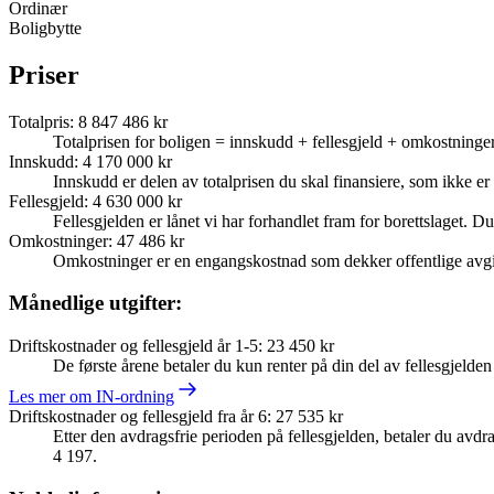
Ordinær
Boligbytte
Priser
Totalpris
:
8 847 486 kr
Totalprisen for boligen = innskudd + fellesgjeld + omkostninger
Innskudd
:
4 170 000 kr
Innskudd er delen av totalprisen du skal finansiere, som ikke er d
Fellesgjeld
:
4 630 000 kr
Fellesgjelden er lånet vi har forhandlet fram for borettslaget. Du
Omkostninger
:
47 486 kr
Omkostninger er en engangskostnad som dekker offentlige avgif
Månedlige utgifter:
Driftskostnader og fellesgjeld år 1-5
:
23 450 kr
De første årene betaler du kun renter på din del av fellesgjelde
Les mer om IN-ordning
Driftskostnader og fellesgjeld fra år 6
:
27 535 kr
Etter den avdragsfrie perioden på fellesgjelden, betaler du avdrag
4 197.