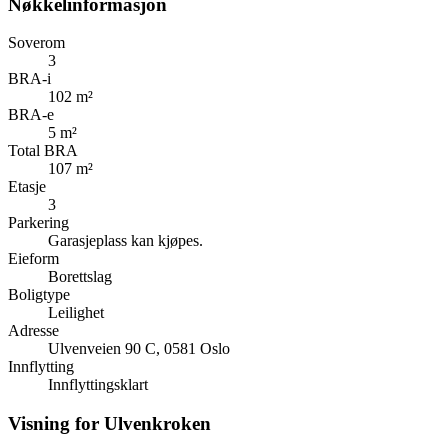
Nøkkelinformasjon
Soverom
3
BRA-i
102 m²
BRA-e
5 m²
Total BRA
107 m²
Etasje
3
Parkering
Garasjeplass kan kjøpes.
Eieform
Borettslag
Boligtype
Leilighet
Adresse
Ulvenveien 90 C, 0581 Oslo
Innflytting
Innflyttingsklart
Visning for Ulvenkroken