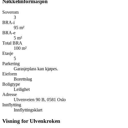
Nøkkelinformasjon
Soverom
3
BRA-i
95 m²
BRA-e
5 m²
Total BRA
100 m²
Etasje
5
Parkering
Garasjeplass kan kjøpes.
Eieform
Borettslag
Boligtype
Leilighet
Adresse
Ulvenveien 90 B, 0581 Oslo
Innflytting
Innflyttingsklart
Visning for Ulvenkroken