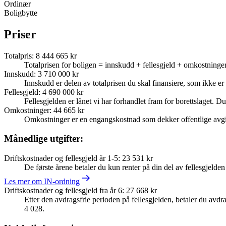
Ordinær
Boligbytte
Priser
Totalpris
:
8 444 665 kr
Totalprisen for boligen = innskudd + fellesgjeld + omkostninger
Innskudd
:
3 710 000 kr
Innskudd er delen av totalprisen du skal finansiere, som ikke er d
Fellesgjeld
:
4 690 000 kr
Fellesgjelden er lånet vi har forhandlet fram for borettslaget. Du
Omkostninger
:
44 665 kr
Omkostninger er en engangskostnad som dekker offentlige avgif
Månedlige utgifter:
Driftskostnader og fellesgjeld år 1-5
:
23 531 kr
De første årene betaler du kun renter på din del av fellesgjelde
Les mer om IN-ordning
Driftskostnader og fellesgjeld fra år 6
:
27 668 kr
Etter den avdragsfrie perioden på fellesgjelden, betaler du avdrag
4 028.