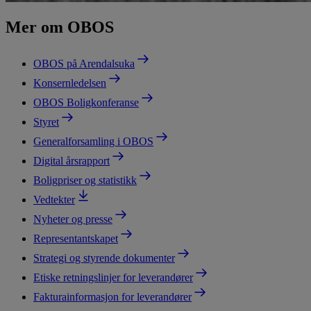
Mer om OBOS
OBOS på Arendalsuka
Konsernledelsen
OBOS Boligkonferanse
Styret
Generalforsamling i OBOS
Digital årsrapport
Boligpriser og statistikk
Vedtekter
Nyheter og presse
Representantskapet
Strategi og styrende dokumenter
Etiske retningslinjer for leverandører
Fakturainformasjon for leverandører