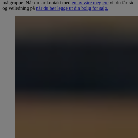
målgruppe. Når du tar kontakt med
en av våre meglere
vil du får råd
og veiledning på
når du bør legge ut din bolig for salg.