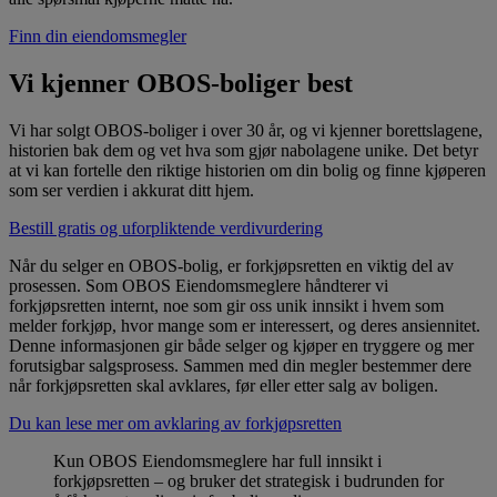
Finn din eiendomsmegler
Vi kjenner OBOS-boliger best
Vi har solgt OBOS-boliger i over 30 år, og vi kjenner borettslagene,
historien bak dem og vet hva som gjør nabolagene unike. Det betyr
at vi kan fortelle den riktige historien om din bolig og finne kjøperen
som ser verdien i akkurat ditt hjem.
Bestill gratis og uforpliktende verdivurdering
Når du selger en OBOS-bolig, er forkjøpsretten en viktig del av
prosessen. Som OBOS Eiendomsmeglere håndterer vi
forkjøpsretten internt, noe som gir oss unik innsikt i hvem som
melder forkjøp, hvor mange som er interessert, og deres ansiennitet.
Denne informasjonen gir både selger og kjøper en tryggere og mer
forutsigbar salgsprosess. Sammen med din megler bestemmer dere
når forkjøpsretten skal avklares, før eller etter salg av boligen.
Du kan lese mer om avklaring av forkjøpsretten
Kun OBOS Eiendomsmeglere har full innsikt i
forkjøpsretten – og bruker det strategisk i budrunden for