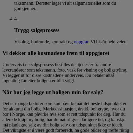
takstmann. Deretter lager vi alt salgsmateriellet som du
godkjenner.
4
.
Trygg salgsprosess
Visning, budrunde, kontrakt og
oppgjør.
Vi bistår hele veien.
Vi dekker alle kostnadene frem til oppgjøret
Underveis i en salgsprosess bestilles det tjenester fra andre
leverandører som takstmann, foto, vask før visning og boligstyling.
Vi legger ut for disse kostnadene underveis. Du betaler altså
ingenting før etter boligen er blitt solgt.
Når bør jeg legge ut boligen min for salg?
Det er mange faktorer som kan påvirke når det beste tidspunktet er
for akkurat din bolig. Markedssituasjon, årstid, boligtype, hvor du
bor i Norge, kan påvirke hva som er rett tidspunkt for deg. Har du
allerede kjøpt ny bolig, har du naturligvis dårligere tid, og kanskje
må planlegge salg av din bolig selv om tidspunktet ikke er ideelt.
Det viktigste er å være godt forberedt, ha gode bilder og treffe riktig