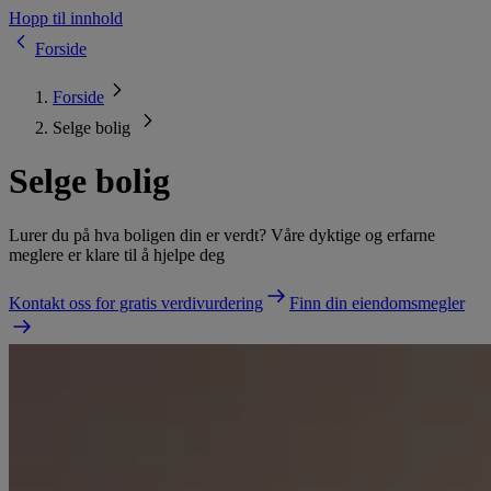
Hopp til innhold
Forside
Forside
Selge bolig
Selge bolig
Lurer du på hva boligen din er verdt? Våre dyktige og erfarne
meglere er klare til å hjelpe deg
Kontakt oss for gratis verdivurdering
Finn din eiendomsmegler