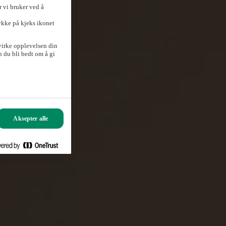
 vi bruker ved å
ykke på kjeks ikonet
virke opplevelsen din
 du bli bedt om å gi
Aksepter alle