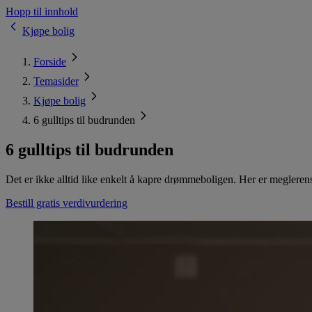
Hopp til innhold
Kjøpe bolig
Forside
Temasider
Kjøpe bolig
6 gulltips til budrunden
6 gulltips til budrunden
Det er ikke alltid like enkelt å kapre drømmeboligen. Her er meglerens
Bestill gratis verdivurdering