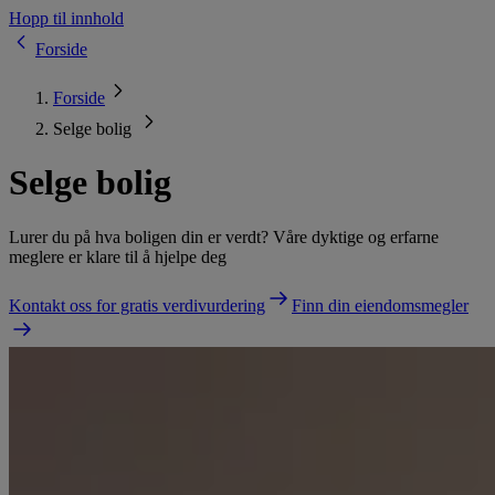
Hopp til innhold
Forside
Forside
Selge bolig
Selge bolig
Lurer du på hva boligen din er verdt? Våre dyktige og erfarne
meglere er klare til å hjelpe deg
Kontakt oss for gratis verdivurdering
Finn din eiendomsmegler