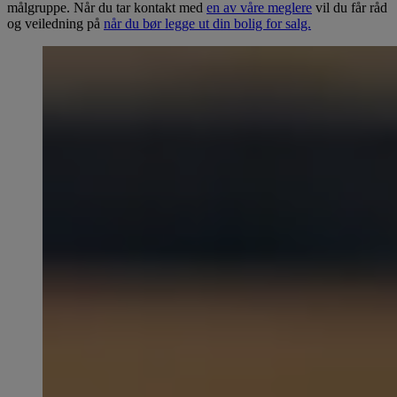
målgruppe. Når du tar kontakt med
en av våre meglere
vil du får råd
og veiledning på
når du bør legge ut din bolig for salg.