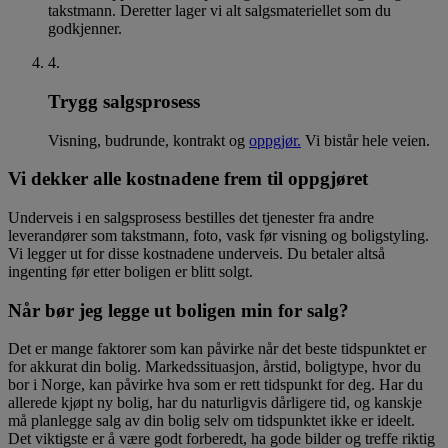
takstmann. Deretter lager vi alt salgsmateriellet som du
godkjenner.
4
.
Trygg salgsprosess
Visning, budrunde, kontrakt og
oppgjør.
Vi bistår hele veien.
Vi dekker alle kostnadene frem til oppgjøret
Underveis i en salgsprosess bestilles det tjenester fra andre
leverandører som takstmann, foto, vask før visning og boligstyling.
Vi legger ut for disse kostnadene underveis. Du betaler altså
ingenting før etter boligen er blitt solgt.
Når bør jeg legge ut boligen min for salg?
Det er mange faktorer som kan påvirke når det beste tidspunktet er
for akkurat din bolig. Markedssituasjon, årstid, boligtype, hvor du
bor i Norge, kan påvirke hva som er rett tidspunkt for deg. Har du
allerede kjøpt ny bolig, har du naturligvis dårligere tid, og kanskje
må planlegge salg av din bolig selv om tidspunktet ikke er ideelt.
Det viktigste er å være godt forberedt, ha gode bilder og treffe riktig