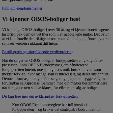
Finn din eiendomsmegler
Vi kjenner OBOS-boliger best
Vi har solgt OBOS-boliger i over 30 år, og vi kjenner borettslagene,
historien bak dem og vet hva som gjør nabolagene unike. Det betyr
at vi kan fortelle den riktige historien om din bolig og finne kjøperen
som ser verdien i akkurat ditt hjem.
Bestill gratis og uforpliktende verdivurdering
Når du selger en OBOS-bolig, er forkjøpsretten en viktig del av
prosessen. Som OBOS Eiendomsmeglere håndterer vi
forkjøpsretten internt, noe som gir oss unik innsikt i hvem som
melder forkjøp, hvor mange som er interessert, og deres ansiennitet.
Denne informasjonen gir både selger og kjøper en tryggere og mer
forutsigbar salgsprosess. Sammen med din megler bestemmer dere
når forkjøpsretten skal avklares, før eller etter salg av boligen.
Du kan lese mer om avklaring av forkjøpsretten
Kun OBOS Eiendomsmeglere har full innsikt i
forkjøpsretten – og bruker det strategisk i budrunden for