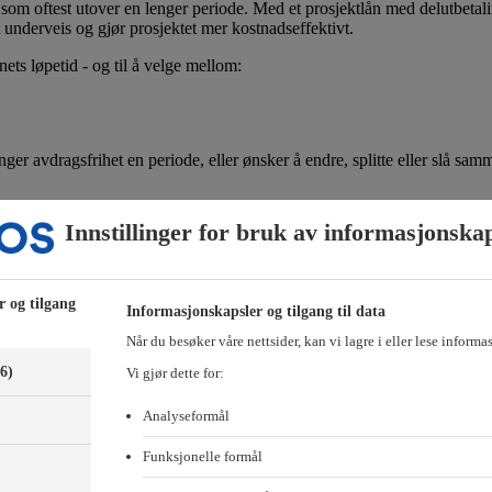
g som oftest utover en lenger periode. Med et prosjektlån med delutbetal
 underveis og gjør prosjektet mer kostnadseffektivt.
nets løpetid - og til å velge mellom:
ger avdragsfrihet en periode, eller ønsker å endre, splitte eller slå samm
Innstillinger for bruk av informasjonska
r og tilgang
 hvor mye lånet vil koste dere.
Informasjonskapsler og tilgang til data
Når du besøker våre nettsider, kan vi lagre i eller lese informa
frihet – og se hvor mye lånet vil koste dere i måneden.
(6)
Vi gjør dette for:
 en detaljert nedbetalingsplan fordelt på måneder og år.
Analyseformål
Funksjonelle formål