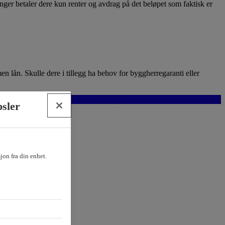
inger betaler dere kun renter og avdrag på det beløpet som faktisk er
en lån. Skulle dere i tillegg ha behov for byggherregaranti eller
psler
sjon fra din enhet.