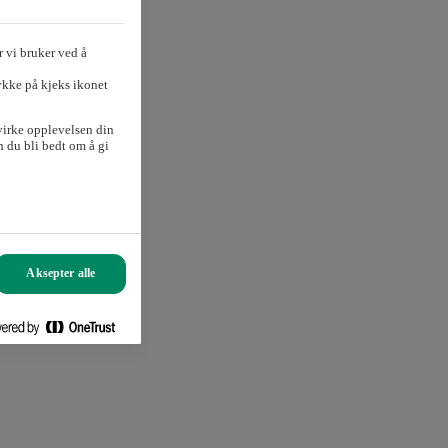
 vi bruker ved å
ykke på kjeks ikonet
virke opplevelsen din
 du bli bedt om å gi
Aksepter alle