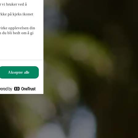
 vi bruker ved å
ykke på kjeks ikonet
virke opplevelsen din
 du bli bedt om å gi
Aksepter alle