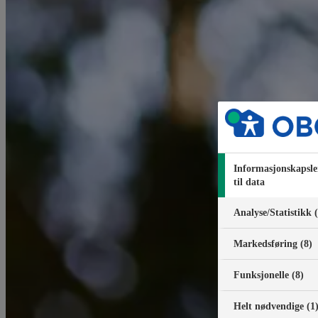
Informasjonskapsle
til data
Analyse/Statistikk 
Markedsføring (8)
Funksjonelle (8)
Helt nødvendige (1