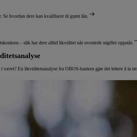
 Se hvordan dere kan kvalifisere til grønt lån.
skontoen – slik har dere alltid likviditet når uventede utgifter oppstår.
iditetsanalyse
i været? En likviditetsanalyse fra OBOS-banken gjør det lettere å ta sm